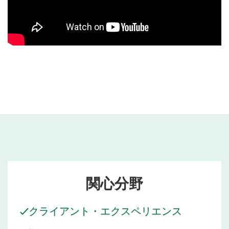
ポート、コミュニケーション、そしてクライアントの立場
に立ったアプローチを心がけている。
仕事以外では、フィクションとノンフィクションの両方を
読むのが好きで、歴史と文化に強い関心を抱いている。旅
行好きが高じて世界中を旅し、多様な国際社会への理解を
深めている。
関心分野
クライアント・エクスペリエンス