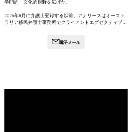
学問的・文化的視野を広げた。
2025年8月に弁護士登録する以前、アナリーズはオースト
ラリア移民弁護士事務所でクライアントエグゼクティブ及
びパラリーガルとして1年以上勤務していました。この経
験により、彼女は移民プロセスにおける強力な基礎と、ク
ライアントの旅路に対する深い洞察力を身につけました。
電子メール
また、これらの職務を経験することで、当事務所のシステ
ム、価値観、業務に対する理解が深まり、継続的な改善と
クライアントケアへのコミットメントにつながりました。
オーストラリア連邦裁判所にて複雑な移民問題を担当した
ほか、障害者差別法律サービス（Disability Discrimination
Legal Service）にてボランティアとして勤務。2025年2月の
学業修了後、2025年7月にカレッジ・オブ・ローにて法律
実務のグラジュエート・ディプロマを取得。
海外生活や海外旅行の経験から、オーストラリアの移民制
度を利用する人々が直面する問題への理解を深めている。
入国管理局への入局以来、どのような案件においても、サ