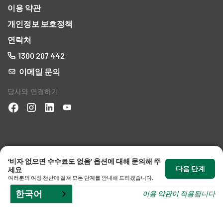
이용 약관
개인정보 보호정책
연락처
1300 207 442
이메일 문의
당사와 연결하기
‘비자 없으면 수수료도 없음’ 옵션에 대해 문의해 주
호주 이민 전문 변호사 © 2026 - 전문직 기준법에 따라 승인된 제도
다음 단계
세요
에 따라 책임이 제한됩니다
. 변호사
등록번호 5513032.
여러분의 여정 전반에 걸쳐 모든 단계를 안내해 드리겠습니다.
'파트너'라는 용어 사용에 관한 중요 정보
한국어
이용 약관이 적용됩니다
당사는 2001년 법인법(Corporations Act 2001)상 법인인 법인 형태의 법률 사무소입니다. 본 사
무소 소속 변호사가 ‘파트너(Partner)’라는 칭호를 사용하는 것은 직급을 나타내기 위한 것이며, 이
는 본 사무소가 법인으로서의 지위를 벗어나 계약을 체결한다는 것을 의미하지 않으며 그러한 의
도도 없습니다. 의문의 여지를 없애기 위해 명시하건대, 이러한 칭호는 파트너십법(Partnership