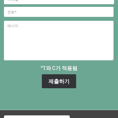
*T와 C가 적용됨