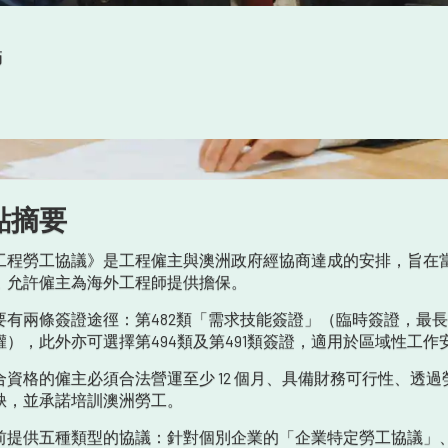
師
點摘要
工程勞工協議》是工程僱主與澳洲政府經協商達成的安排，旨在
，允許僱主為海外工程師提供擔保。
要有兩條簽證途徑：第482類「需求技能簽證」（臨時簽證，最長
權），此外亦可選擇第494類及第491類簽證，適用於區域性工作
合資格的僱主必須合法營運至少 12 個月、具備財務可行性、透
缺，並承諾培訓澳洲勞工。
前提供五種類型的協議：針對個別企業的「企業特定勞工協議」