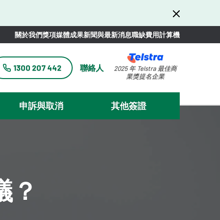
關於我們
獎項
媒體
成果
新聞與最新消息
職缺
費用計算機
1300 207 442
聯絡人
2025 年 Telstra 最佳商
業獎提名企業
申訴與取消
其他簽證
議？