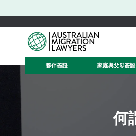
夥伴簽證
家庭與父母簽證
何