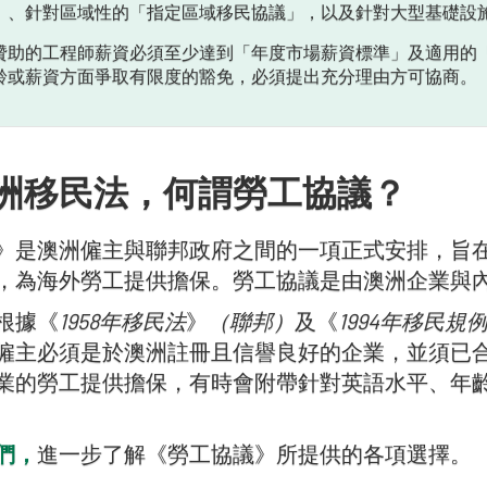
」、針對區域性的「指定區域移民協議」，以及針對大型基礎設
贊助的工程師薪資必須至少達到「年度市場薪資標準」及適用的
齡或薪資方面爭取有限度的豁免，必須提出充分理由方可協商。
洲移民法，何謂勞工協議？
》是澳洲僱主與聯邦政府之間的一項正式安排，旨
，為海外勞工提供擔保。勞工協議是由澳洲企業與
根據《
1958年移民法
》
（聯邦）
及《
1994年移民規
僱主必須是於澳洲註冊且信譽良好的企業，並須已合法
業的勞工提供擔保，有時會附帶針對英語水平、年
們，
進一步了解《勞工協議》所提供的各項選擇。