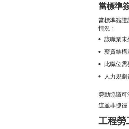
當標準
當標準簽證
情況：
該職業未
薪資結構
此職位需
人力規劃
勞動協議可
這並非捷徑
工程勞