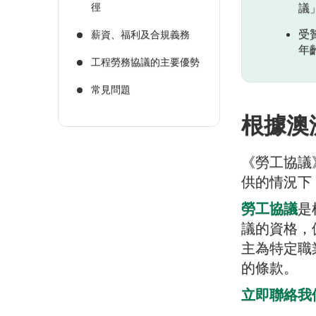
徑
議
受
薪資、福利及合規義務
年
工程勞務協議的主要優勢
常見問題
根據澳
《勞工協議
供的情況下
勞工協議
是
議的資格，
主為特定職
的條款。
立即聯絡我