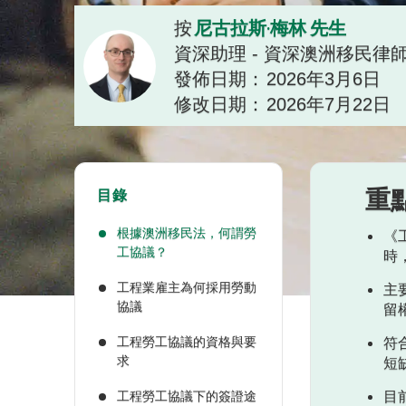
尼古拉斯·梅林 先生
按
資深助理 - 資深澳洲移民律
發佈日期：
2026年3月6日
修改日期：
2026年7月22日
重
目錄
根據澳洲移民法，何謂勞
《
工協議？
時
工程業雇主為何採用勞動
主
協議
留
工程勞工協議的資格與要
符
求
短
目
工程勞工協議下的簽證途