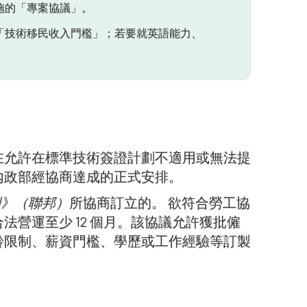
施的「專案協議」。
「技術移民收入門檻」；若要就英語能力、
在允許在標準技術簽證計劃不適用或無法提
內政部經協商達成的正式安排。
例》（聯邦）
所協商訂立的。 欲符合勞工協
營運至少 12 個月。該協議允許獲批僱
齡限制、薪資門檻、學歷或工作經驗等訂製