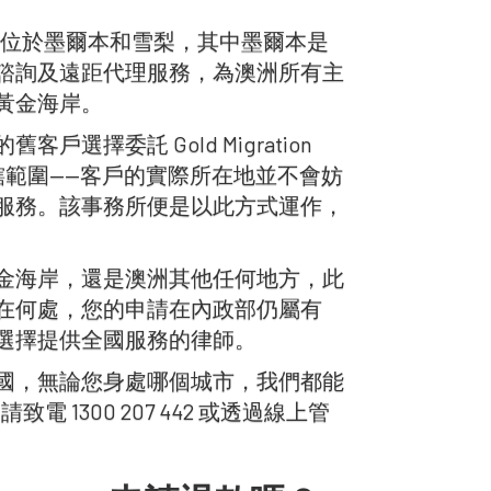
要實體辦公室位於墨爾本和雪梨，其中墨爾本是
諮詢及遠距代理服務，為澳洲所有主
黃金海岸。
擇委託 Gold Migration
管轄範圍——客戶的實際所在地並不會妨
服務。該事務所便是以此方式運作，
金海岸，還是澳洲其他任何地方，此
在何處，您的申請在內政部仍屬有
選擇提供全國服務的律師。
國，無論您身處哪個城市，我們都能
請致電 1300 207 442 或透過線上管