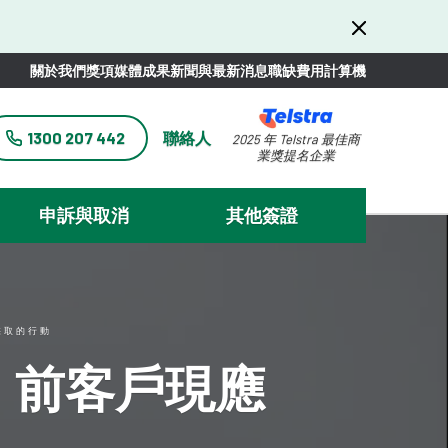
關於我們
獎項
媒體
成果
新聞與最新消息
職缺
費用計算機
1300 207 442
聯絡人
2025 年 Telstra 最佳商
業獎提名企業
申訴與取消
其他簽證
應採取的行動
已停業：前客戶現應