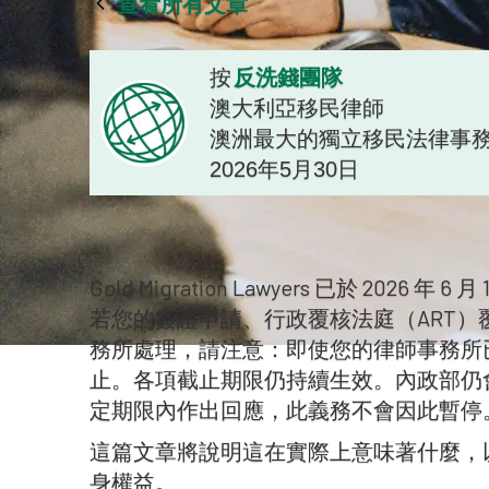
查看所有文章
反洗錢團隊
按
澳大利亞移民律師
澳洲最大的獨立移民法律事
2026年5月30日
Gold Migration Lawyers 已於 202
若您的簽證申請、行政覆核法庭（ART
務所處理，請注意：即使您的律師事務所
止。各項截止期限仍持續生效。內政部仍
定期限內作出回應，此義務不會因此暫停
這篇文章將說明這在實際上意味著什麼，
身權益。