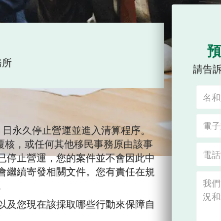
預
務所
請告
6 年 6 月 1 日永久停止營運並進入清算程序。
）覆核，或任何其他移民事務原由該事
已停止營運，您的案件並不會因此中
會繼續寄發相關文件。您有責任在規
。
以及您現在該採取哪些行動來保障自