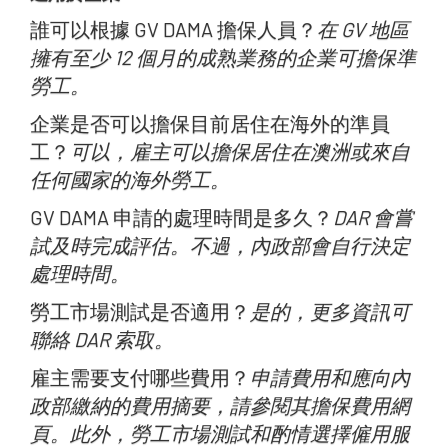
誰可以根據 GV DAMA 擔保人員？
在 GV 地區
擁有至少 12 個月的成熟業務的企業可擔保準
勞工。
企業是否可以擔保目前居住在海外的準員
工？
可以，雇主可以擔保居住在澳洲或來自
任何國家的海外勞工。
GV DAMA 申請的處理時間是多久？
DAR 會嘗
試及時完成評估。不過，內政部會自行決定
處理時間。
勞工市場測試是否適用？
是的，更多資訊可
聯絡 DAR 索取。
雇主需要支付哪些費用？
申請費用和應向內
政部繳納的費用摘要，請參閱其擔保費用網
頁。此外，勞工市場測試和酌情選擇僱用服