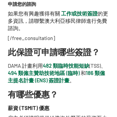
申請您的諮詢
如果您有興趣獲得有關
工作或技術簽證
的更
多資訊，請聯繫澳大利亞移民律師進行免費
諮詢。
[/free_consultation]
此保證可申請哪些簽證？
DAMA 計畫利用
482 類臨時技能短缺
(TSS)、
494 類僱主贊助技術地區 (臨時)
和
186 類僱
主提名計畫 (ENS) 簽證計畫
。
有哪些優惠？
薪資 (TSMIT) 優惠