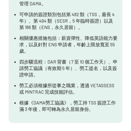
管理 DAMA。
常見問題
可申請的簽證類別包括第 482 類（TSS，最長 4
總結
年）、第 494 類（SESR，5 年臨時簽證）以及
第 186 類（ENS，永久居留）。
相關優惠措施包括：薪資彈性、降低英語能力要
求，以及針對 ENS 申請者，年齡上限放寬至 55
歲。
四步驟流程：DAR 背書（7 至 10 個工作天）、申
請勞工協議（有效期 5 年）、勞工提名，以及簽
證申請。
勞工必須根據所從事之職業，透過 VETASSESS
或 MINTRAC 完成技能評估。
根據《DAMA勞工協議》，勞工持 TSS 簽證工作
滿 3 年後，即可轉為永久居留身份。