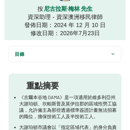
尼古拉斯·梅林 先生
按
資深助理 - 資深澳洲移民律師
發佈日期：
2024 年 12 月 10 日
修改日期：
2026年7月23日
目錄
企業使用 DAMA 的資格要求是什麼？
如何評估企業？
重點摘要
此保證可申請哪些簽證？
《古爾本谷地 DAMA》是一項適用於維多利亞州
有哪些優惠？
大謝珀頓、坎帕斯普及莫伊拉郡的區域性勞工協
議，允許僱主為那些透過標準簽證計畫無法招募
流程是什麼？
的職位，擔保技術工人及半技術工人。
技能評估
大謝珀頓市議會以「指定區域代表」的身分負責