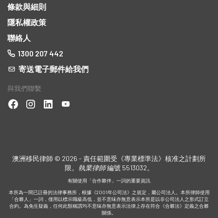
條款與細則
隱私權政策
聯絡人
1300 207 442
寄送電子郵件給我們
與我們聯繫
的內
澳洲移民律師 © 2026 - 責任範圍受《專業標準法》核准之計劃所
限
。執業律師
編號 5513032。
有關使用「合作夥伴」一詞的重要資訊
本所為一間已註冊的法律事務所，根據《2001年公司法》之規定，屬公司法人。本所律師使用
「合夥人」一詞，僅用以標示職級高低，並不意味亦無意表示本所是以非公司法人之形式訂立
合約。為免生疑義，任何此類稱謂均不意味亦無意表示法律上存在符合《合夥法》定義之合夥
關係。