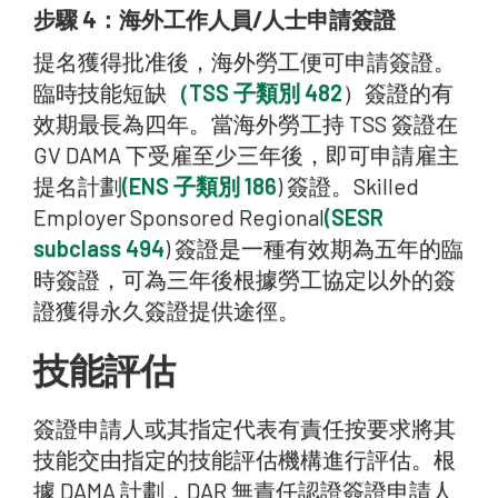
步驟 4：海外工作人員/人士申請簽證
提名獲得批准後，海外勞工便可申請簽證。
臨時技能短缺
（TSS 子類別 482
）簽證的有
效期最長為四年。當海外勞工持 TSS 簽證在
GV DAMA 下受雇至少三年後，即可申請雇主
提名計劃
(ENS 子類別 186
) 簽證。Skilled
Employer Sponsored Regional
(SESR
subclass 494
) 簽證是一種有效期為五年的臨
時簽證，可為三年後根據勞工協定以外的簽
證獲得永久簽證提供途徑。
技能評估
簽證申請人或其指定代表有責任按要求將其
技能交由指定的技能評估機構進行評估。根
據 DAMA 計劃，DAR 無責任認證簽證申請人