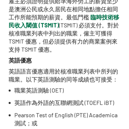
雇主必須證明提供給準海外勞工的薪資至少
是澳洲公民或永久居民在相同地點擔任相同
工作所能預期的薪資。最低門檻
臨時技術移
民收入閾值 (TSMIT)
(TSMIT) 必須支付。對於
核准職業列表中列出的職業，僱主可獲得
TSMIT 優惠，但必須提供有力的商業案例來
支持 TSMIT 優惠。
英語優惠
英語語言優惠適用於核准職業列表中所列的
職業。以下英語測驗的同等成績也可接受：
職業英語測驗 (OET)
英語作為外語的互聯網測試 (TOEFL iBT)
Pearson Test of English (PTE) Academica
測試；或