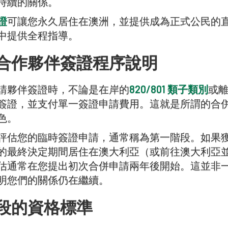
持續的關係。
證
可讓您永久居住在澳洲，並提供成為正式公民的
中提供全程指導。
合作夥伴簽證程序說明
請夥伴簽證時，不論是在岸的
820/801 類子類別
或
簽證，並支付單一簽證申請費用。這就是所謂的合
色。
評估您的臨時簽證申請，通常稱為第一階段。如果
的最終決定期間居住在澳大利亞（或前往澳大利亞並在
估通常在您提出初次合併申請兩年後開始。這並非
明您們的關係仍在繼續。
段的資格標準