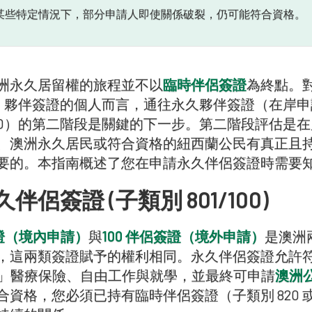
某些特定情況下，部分申請人即使關係破裂，仍可能符合資格。
洲永久居留權的旅程並不以
臨時伴侶簽證
為終點。對於持
）夥伴簽證的個人而言，通往永久夥伴簽證（在岸申請人為 
ss 100）的第二階段是關鍵的下一步。第二階段評
、澳洲永久居民或符合資格的紐西蘭公民有真正且
要的。本指南概述了您在申請永久伴侶簽證時需要
伴侶簽證 (子類別 801/100)
簽證（境內申請）
與
100 伴侶簽證（境外申請）
是澳洲
，這兩類簽證賦予的權利相同。永久伴侶簽證允許
are」醫療保險、自由工作與就學，並最終可申請
澳洲
合資格，您必須已持有臨時伴侶簽證（子類別 820 