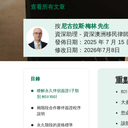
查看所有文章
尼古拉斯·梅林 先生
按
資深助理 - 資深澳洲移民律
發佈日期：
2025 年 7 月 15
修改日期：
2026年7月8日
重
目錄
瞭解永久伴侶簽證 (子類
8
別 801/100)
大
兩階段合作夥伴簽證程序
您
說明
該
永久階段的資格標準