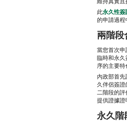
維持真實且
此
永久性簽
的申請過程
兩階段
當您首次申
臨時和永久
序的主要特
內政部首先
久伴侶簽證
二階段的評
提供證據證
永久階