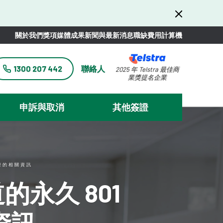
關於我們
獎項
媒體
成果
新聞與最新消息
職缺
費用計算機
1300 207 442
聯絡人
2025 年 Telstra 最佳商
業獎提名企業
申訴與取消
其他簽證
簽證的相關資訊
永久 801
資訊