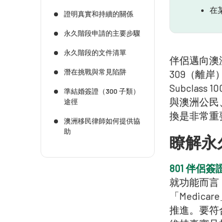
在
證明真實和持續的關係
永久階段申請的主要步驟
永久階段的文件清單
伴侶邁向澳
潛在挑戰與常見陷阱
309（離岸
Subcla
準結婚簽證（300 子類）
與澳洲公民
途徑
換是非常重
澳洲移民律師如何提供協
助
瞭解永久
801 伴侶
就功能而言
「Medic
推進。要符