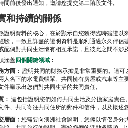
時間前後發出通知，邀請您提交第二階段文件。
實和持續的關係
係證明資料的核心，在於顯示自您獲得臨時簽證以
經驗，一致且詳盡的證明資料是順利通過永久伴侶
或配偶對共同生活懷有相互承諾，且彼此之間不涉
須涵蓋
四個關鍵領域
：
務方面：
證明共同的財務承擔是非常重要的。這可
兩人名下的水電費帳單、共同擁有房屋或汽車等主
文件顯示出您們對共同生活的共同責任。
質：
這包括證明您們如何共同生活及分擔家庭責任
文件、共同寄往共同住所的郵件和信件，以及概述
交層面：
您需要向澳洲社會證明，您倆以情侶身分
合照、共同旅行的證明、寄給您倆的活動邀請函，以及