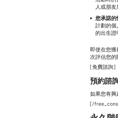
人或朋友
您承諾的
計劃的個
的出生證
即使在您獲
次評估您的
[免費諮詢]
預約諮詢
如果您有興
[/free_cons
永久階