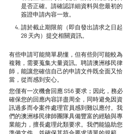
是否正確。請確認詳細資料與您最初的
簽證申請內容一致。
請於截止期限前（即自發出請求之日起
28 天內）提交相關資訊。
有些申請可能簡單易懂，但有些則可能較為
複雜，需要蒐集大量資訊。聘請澳洲移民律
師，能讓您確信自己的申請文件既全面又恰
當，從而感到安心。
您僅有一次機會回應 S56 要求；因此，務必
確保您的回應內容詳盡周全，同時避免因資
訊過多而令案件處理官員感到難以應付。我
們的澳洲移民律師團隊具備豐富的經驗與專
業能力，擅長處理此類要求。我們能協助您
準備文件，並確保其符合要求清單的規範。