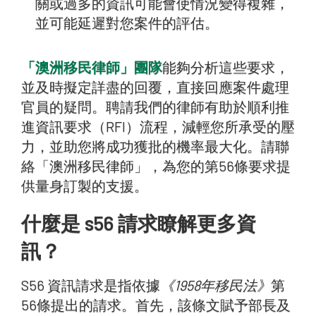
關或過多的資訊可能會使情況變得複雜，
並可能延遲對您案件的評估。
「澳洲移民律師」團隊
能夠分析這些要求，
並及時擬定詳盡的回覆，直接回應案件處理
官員的疑問。聘請我們的律師有助於順利推
進資訊要求（RFI）流程，減輕您所承受的壓
力，並助您將成功獲批的機率最大化。請聯
絡「澳洲移民律師」，為您的第56條要求提
供量身訂製的支援。
什麼是 s56 請求瞭解更多資
訊？
S56 資訊請求是指依據
《1958年移民法》
第
56條提出的請求。首先，該條文賦予部長及