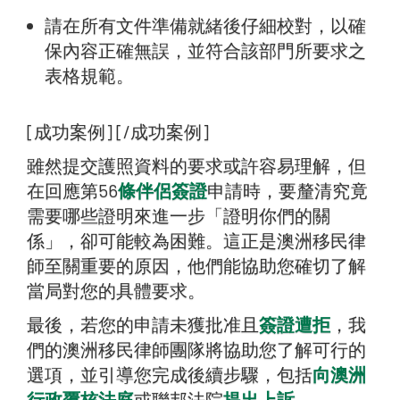
請在所有文件準備就緒後仔細校對，以確
保內容正確無誤，並符合該部門所要求之
表格規範。
[成功案例] [/成功案例]
雖然提交護照資料的要求或許容易理解，但
在回應第56
條伴侶簽證
申請時，要釐清究竟
需要哪些證明來進一步「證明你們的關
係」，卻可能較為困難。這正是澳洲移民律
師至關重要的原因，他們能協助您確切了解
當局對您的具體要求。
最後，若您的申請未獲批准且
簽證遭拒
，我
們的澳洲移民律師團隊將協助您了解可行的
選項，並引導您完成後續步驟，包括
向澳洲
行政覆核法庭
或聯邦法院
提出上訴
。