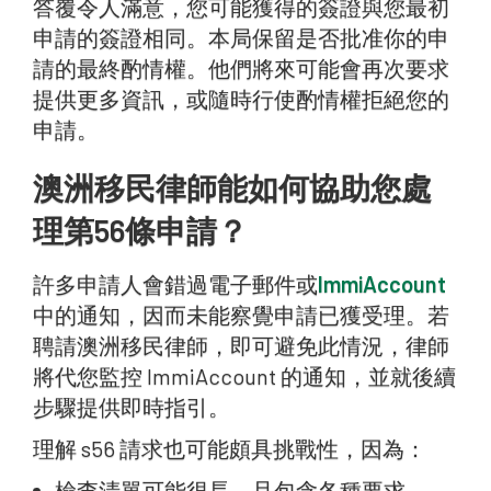
答覆令人滿意，您可能獲得的簽證與您最初
申請的簽證相同。本局保留是否批准你的申
請的最終酌情權。他們將來可能會再次要求
提供更多資訊，或隨時行使酌情權拒絕您的
申請。
澳洲移民律師能如何協助您處
理第56條申請？
許多申請人會錯過電子郵件或
ImmiAccount
中的通知，因而未能察覺申請已獲受理。若
聘請澳洲移民律師，即可避免此情況，律師
將代您監控 ImmiAccount 的通知，並就後續
步驟提供即時指引。
理解 s56 請求也可能頗具挑戰性，因為：
檢查清單可能很長，且包含各種要求