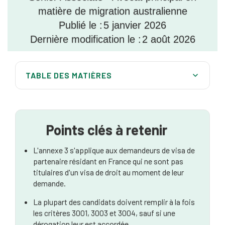
matière de migration australienne
Publié le :
5 janvier 2026
Dernière modification le :
2 août 2026
TABLE DES MATIÈRES
Qu'est-ce que l'annexe 3 pour les visas de
partenaire ?
Qui doit satisfaire aux critères de l'annexe 3 ?
Points clés à retenir
Explication des critères de l'annexe 3 (3001, 3002,
L'annexe 3 s'applique aux demandeurs de visa de
3003, 3004)
partenaire résidant en France qui ne sont pas
titulaires d'un visa de droit au moment de leur
Qu'est-ce qu'une dérogation de l'annexe 3 ?
demande.
Qu'est-ce qui constitue une « raison impérieuse » ?
La plupart des candidats doivent remplir à la fois
les critères 3001, 3003 et 3004, sauf si une
Que sont les « facteurs indépendants de ma volonté
dérogation leur est accordée.
» ?