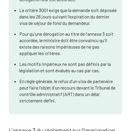
Le critère 3001 exige que la demande soit déposée
Réception d'une lettre d'avertissement de l'annexe
dans les 28 jours suivant l'expiration du dernier
3
visa de séjour de fond du demandeur.
Les exigences de l'annexe 3 peuvent-elles être
Pour qu'une dérogation au titre de l'annexe 3 soit
levées avec succès ?
accordée, le ministre doit être convaincu qu'il
existe des raisons impérieuses de ne pas
Que se passe-t-il si ma demande de dérogation au
formulaire Schedule 3 est refusée ?
appliquer les critères.
Les motifs impérieux ne sont pas définis par la
Questions fréquemment posées
législation et sont évalués au cas par cas.
Obtenez l'aide d'un spécialiste pour les dérogations
En règle générale, le refus d'un visa de partenaire
prévues à l'annexe 3
peut faire l'objet d'un recours devant le Tribunal de
contrôle administratif (ART) dans un délai
strictement défini.
L'annexe 3 du règlement sur l'immigration