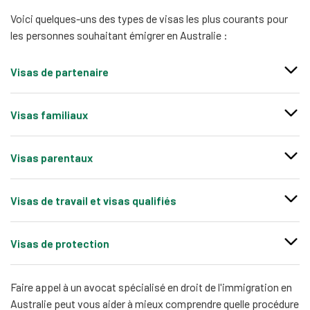
Voici quelques-uns des types de visas les plus courants pour
les personnes souhaitant émigrer en Australie :
Visas de partenaire
Il peut s'agir notamment de visas pour votre fiancé(e), votre
Visas familiaux
conjoint(e) ou votre partenaire de fait.
Ces visas peuvent concerner notamment l'adoption, les
Visas parentaux
aidants, les proches à charge, etc.
Les conditions requises varient selon le type de visa parental,
Visas de travail et visas qualifiés
mais certaines conditions d'éligibilité essentielles s'appliquent
à tous les demandeurs.
Il peut s'agir de visas temporaires et permanents, tant pour les
Visas de protection
zones régionales que pour les zones métropolitaines. Il s'agit
de visas temporaires en ligne.
Ces mesures peuvent vous permettre de rester en Australie si
Faire appel à un avocat spécialisé en droit de l'immigration en
vous craignez de retourner dans votre pays d'origine.
Australie peut vous aider à mieux comprendre quelle procédure