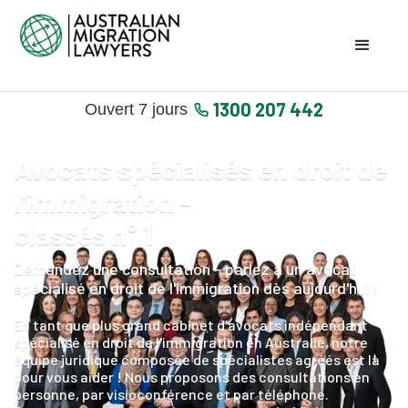
1300 207 442
Ouvert 7 jours
Avocats spécialisés en droit de
l'immigration -
classés n° 1
Demandez une consultation - parlez à un avocat
spécialisé en droit de l'immigration dès aujourd'hui !
En tant que plus grand cabinet d'avocats indépendant
spécialisé en droit de l'immigration en Australie, notre
équipe juridique composée de spécialistes agréés est là
pour vous aider ! Nous proposons des consultations en
personne, par visioconférence et par téléphone.