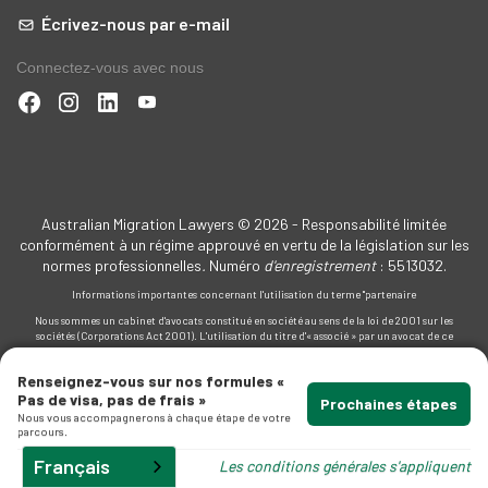
Écrivez-nous par e-mail
Connectez-vous avec nous
Australian Migration Lawyers © 2026 - Responsabilité limitée
conformément à un régime approuvé en vertu de la législation sur les
normes professionnelles
.
Numéro
d'enregistrement
: 5513032.
Informations importantes concernant l'utilisation du terme "partenaire
Nous sommes un cabinet d'avocats constitué en société au sens de la loi de 2001 sur les
sociétés (Corporations Act 2001). L'utilisation du titre d'« associé » par un avocat de ce
cabinet sert à indiquer son ancienneté et ne signifie pas, ni n'a pour but de signifier, que le
cabinet conclut des contrats autrement qu'en tant que société. Pour éviter toute ambiguïté,
Renseignez-vous sur nos formules «
ce titre ne signifie pas, ni n'a pour but de signifier, qu'il existe en droit une société de
Pas de visa, pas de frais »
personnes au sens de la loi sur les sociétés de personnes (Partnership Act).
Prochaines étapes
Nous vous accompagnerons à chaque étape de votre
parcours.
Français
Les conditions générales s'appliquent