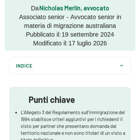
Nicholas Merlin, avvocato
Da
Associato senior - Avvocato senior in
materia di migrazione australiana
Pubblicato il:
19 settembre 2024
Modificato il:
17 luglio 2026
INDICE
Requisiti della Tabella 3
Principi generali per le "circostanze impellenti e/o
compassionevoli
Punti chiave
Esonero nel contesto di un visto per partner on-
L'Allegato 3 del Regolamento sull'immigrazione del
shore
1994 stabilisce criteri aggiuntivi per i richiedenti il
visto per partner che presentano domanda dal
Lavorare con un avvocato specializzato in
territorio nazionale e non sono titolari di un visto a
migrazione australiana
titolo definitivo.