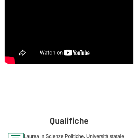
Nick offre una consulenza specialistica su un'ampia gamma di
questioni relative all'immigrazione. Avendo affrontato
personalmente il processo di immigrazione, mette a
disposizione sia la sua competenza professionale sia una
comprensione autentica di ciò che i clienti vivono durante
l'intero percorso.
Nick assiste clienti in tutto il Paese, tra cui a Melbourne,
Sydney, Brisbane, Perth e Adelaide, fornendo un supporto
completo.
Ha rappresentato i propri clienti in procedimenti dinanzi al
Tribunale di revisione amministrativa (ART), mettendo a frutto
la propria esperienza in materia di patrocinio dinanzi a tale
organo in casi complessi e controversi in materia di
immigrazione.
Qualifiche
Oltre alla sua vita professionale, Nick ama leggere, viaggiare e
Laurea in Scienze Politiche, Università statale
scoprire la cultura del caffè di Melbourne.