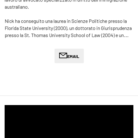
australiano.
Nick ha conseguito una laurea in Scienze Politiche presso la
Florida State University (2000), un dottorato in Giurisprudenza
presso la St. Thomas University School of Law (2004) e un
Master in Pubblica Amministrazione presso la Florida State
University (2007). È membro dell'Ordine degli Avvocati della
Florida dal 2006 e dell'Ordine degli Avvocati della Corte
EMAIL
d'Appello del Distretto di Columbia dal 2007, e ha intrapreso
una brillante carriera legale internazionale prima di trasferirsi a
Melbourne nel 2021.
Dopo aver completato gli studi di giurisprudenza in Australia
presso la La Trobe University e il College of Law, nel 2022 è
stato ammesso all’albo degli avvocati australiani dalla Corte
Suprema dello Stato di Victoria. Successivamente ha ottenuto
il numero di iscrizione all’albo degli avvocati 5513285, grazie al
quale esercita la professione nel campo del diritto
dell’immigrazione. È membro del Law Institute of Victoria.