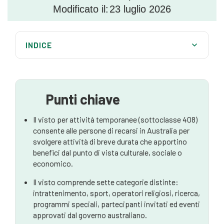
Modificato il:
23 luglio 2026
INDICE
Soggiorno in Australia per attività di breve durata
autorizzate
Che cos'è il visto per attività temporanea
Punti chiave
(sottoclasse 408)?
Flussi relativi al visto della sottoclasse 408
Il visto per attività temporanee (sottoclasse 408)
consente alle persone di recarsi in Australia per
Requisiti di idoneità
svolgere attività di breve durata che apportino
benefici dal punto di vista culturale, sociale o
Condizioni e obblighi relativi al visto
economico.
Procedura di candidatura – Passo dopo passo
Il visto comprende sette categorie distinte:
intrattenimento, sport, operatori religiosi, ricerca,
Tempi di elaborazione e costi per il visto
programmi speciali, partecipanti invitati ed eventi
Motivi comuni di rifiuto
approvati dal governo australiano.