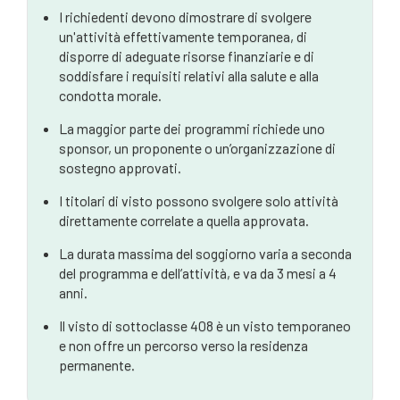
I richiedenti devono dimostrare di svolgere
Come ti aiutiamo con il visto Subclass 408
un'attività effettivamente temporanea, di
Domande frequenti (FAQ)
disporre di adeguate risorse finanziarie e di
soddisfare i requisiti relativi alla salute e alla
condotta morale.
La maggior parte dei programmi richiede uno
sponsor, un proponente o un’organizzazione di
sostegno approvati.
I titolari di visto possono svolgere solo attività
direttamente correlate a quella approvata.
La durata massima del soggiorno varia a seconda
del programma e dell’attività, e va da 3 mesi a 4
anni.
Il visto di sottoclasse 408 è un visto temporaneo
e non offre un percorso verso la residenza
permanente.