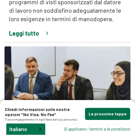
programmi di visti sponsorizzati dal datore
di lavoro non soddisfino adeguatamente le
loro esigenze in termini di manodopera.
Leggi tutto
gli
Chiedi informazioni sulle nostre
Lavoro e competenze
Le prossime tappe
opzioni "No Visa, No Fee"
Ti accompagneremo in ogni fase del tuo percorso.
Da
Nicholas Merlin, avvocato
Italiano
Si applicano i termini e le condizioni
9 aprile 2026