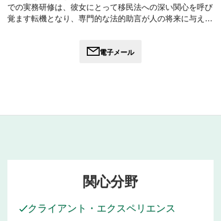
での実務研修は、彼女にとって移民法への深い関心を呼び
覚ます転機となり、専門的な法的助言が人の将来に与え
る、人生を変えるほどの大きな影響を実感するきっかけと
なりました。
電子メール
彼女は幅広い移民関連案件に携わり、クライアントが人生
において最も重要な決断を下す際に、そのサポートを行っ
ています。ジェシカのアプローチは、共感と思いやり、そ
してオーストラリアの複雑な移民制度を乗り切る際に伴う
感情的な重みを真摯に理解することに根ざしています。彼
女は、クライアントが移住の道のりのあらゆる段階で、十
分な情報を得て、支えられ、自信を持てるよう支援するこ
とに尽力しています。
オーストラリア移民弁護士事務所において、ジェシカは、
専門知識と思いやりをもって、個人や家族がオーストラリ
関心分野
アの移民制度を円滑に進められるよう支援するという自身
の情熱を共有するチームの一員であることを大切にしてい
クライアント・エクスペリエンス
ます。