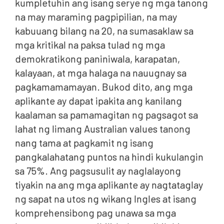
kumpletuhin ang isang serye ng mga tanong
na may maraming pagpipilian, na may
kabuuang bilang na 20, na sumasaklaw sa
mga kritikal na paksa tulad ng mga
demokratikong paniniwala, karapatan,
kalayaan, at mga halaga na nauugnay sa
pagkamamamayan. Bukod dito, ang mga
aplikante ay dapat ipakita ang kanilang
kaalaman sa pamamagitan ng pagsagot sa
lahat ng limang Australian values tanong
nang tama at pagkamit ng isang
pangkalahatang puntos na hindi kukulangin
sa 75%. Ang pagsusulit ay naglalayong
tiyakin na ang mga aplikante ay nagtataglay
ng sapat na utos ng wikang Ingles at isang
komprehensibong pag unawa sa mga