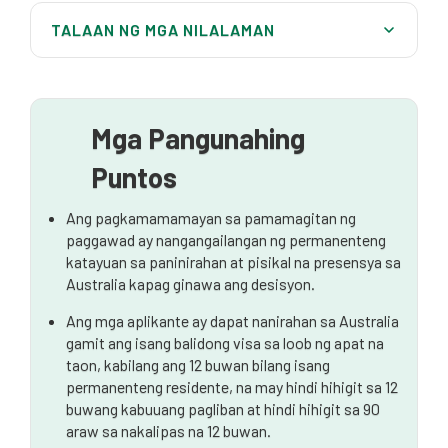
TALAAN NG MGA NILALAMAN
Paano maging isang mamamayan ng Australia sa
pamamagitan ng mga kinakailangan sa pagiging
karapat dapat sa conferral
Mga Pangunahing
Ang pagsubok sa pagkamamamayan ng Australia
Puntos
Mga karaniwang pagkakamali sa mga aplikasyon ng
citizenship
Ang pagkamamamayan sa pamamagitan ng
paggawad ay nangangailangan ng permanenteng
katayuan sa paninirahan at pisikal na presensya sa
Australia kapag ginawa ang desisyon.
Ang mga aplikante ay dapat nanirahan sa Australia
gamit ang isang balidong visa sa loob ng apat na
taon, kabilang ang 12 buwan bilang isang
permanenteng residente, na may hindi hihigit sa 12
buwang kabuuang pagliban at hindi hihigit sa 90
araw sa nakalipas na 12 buwan.