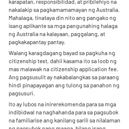
karapatan, responsibilidad, at pribilehiyo na
nakalakip sa pagkamamamayan ng Australia.
Mahalaga, tinataya din nito ang pangako ng
isang aplikante sa mga pangunahing halaga
ng Australia na kalayaan, paggalang, at
pagkakapantay pantay.
Walang karagdagang bayad sa pagkuha ng
citizenship test, dahil kasama ito sa loob ng
mas malawak na citizenship application fee.
Ang pagsusulit ay nakabalangkas sa paraang
hindi pinapayagan ang tulong sa panahon ng
pagsusuri.
Ito ay lubos na inirerekomenda para sa mga
indibidwal na naghahanda para sa pagsubok
na familiarise ang kanilang sarili sa nilalaman
ng pagsubok nang maaga, bilang isang