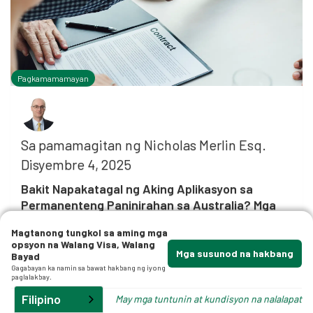
Pagkamamamayan
Sa pamamagitan ng
Nicholas Merlin Esq.
Disyembre 4, 2025
Bakit Napakatagal ng Aking Aplikasyon sa
Permanenteng Paninirahan sa Australia? Mga
Pangunahing Kadahilanan na Nakakaapekto sa
Magtanong tungkol sa aming mga
Oras ng Pagproseso ng Visa
opsyon na Walang Visa, Walang
Mga susunod na hakbang
Bayad
Ang artikulong ito ay isinulat para sa mga
Gagabayan ka namin sa bawat hakbang ng iyong
paglalakbay.
bihasang manggagawa, pamilya, at kasosyo
Filipino
na nag-navigate sa sistema ng paglipat ng
May mga tuntunin at kundisyon na nalalapat