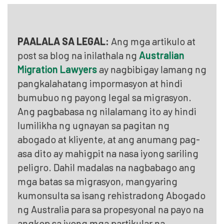
PAALALA SA LEGAL:
Ang mga artikulo at
post sa blog na inilathala ng
Australian
Migration Lawyers
ay nagbibigay lamang ng
pangkalahatang impormasyon at hindi
bumubuo ng payong legal sa migrasyon.
Ang pagbabasa ng nilalamang ito ay hindi
lumilikha ng ugnayan sa pagitan ng
abogado at kliyente, at ang anumang pag-
asa dito ay mahigpit na nasa iyong sariling
peligro. Dahil madalas na nagbabago ang
mga batas sa migrasyon, mangyaring
kumonsulta sa isang rehistradong Abogado
ng Australia para sa propesyonal na payo na
angkop sa iyong mga partikular na