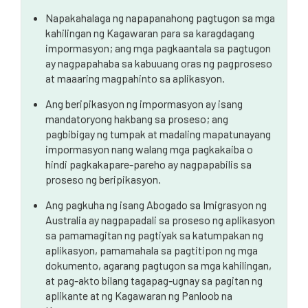
Napakahalaga ng napapanahong pagtugon sa mga
kahilingan ng Kagawaran para sa karagdagang
impormasyon; ang mga pagkaantala sa pagtugon
ay nagpapahaba sa kabuuang oras ng pagproseso
at maaaring magpahinto sa aplikasyon.
Ang beripikasyon ng impormasyon ay isang
mandatoryong hakbang sa proseso; ang
pagbibigay ng tumpak at madaling mapatunayang
impormasyon nang walang mga pagkakaiba o
hindi pagkakapare-pareho ay nagpapabilis sa
proseso ng beripikasyon.
Ang pagkuha ng isang Abogado sa Imigrasyon ng
Australia ay nagpapadali sa proseso ng aplikasyon
sa pamamagitan ng pagtiyak sa katumpakan ng
aplikasyon, pamamahala sa pagtitipon ng mga
dokumento, agarang pagtugon sa mga kahilingan,
at pag-akto bilang tagapag-ugnay sa pagitan ng
aplikante at ng Kagawaran ng Panloob na