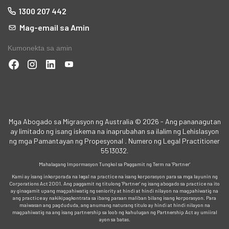
1300 207 442
Mag-email sa Amin
Kumonekta sa amin
a
a
ga
Mga Abogado sa Migrasyon ng Australia © 2026 - Ang pananagutan
ay limitado ng isang iskema na inaprubahan sa ilalim ng Lehislasyon
ng mga Pamantayan ng Propesyonal
.
Numero ng Legal Practitioner
5513032.
Mahalagang Impormasyon Tungkol sa Paggamit ng Term na 'Partner'
Kami ay isang inkorporada na legal na practice na isang korporasyon para sa mga layunin ng
Corporations Act 2001. Ang paggamit ng titulong 'Partner' ng isang abogado sa practice na ito
ay ginagamit upang magpahiwatig ng seniority at hindi at hindi nilayon na magpahiwatig na
ang practice ay nakikipagkontrata sa ibang paraan maliban bilang isang korporasyon. Para
maiwasan ang pagdududa, ang anumang naturang titulo ay hindi at hindi nilayon na
magpahiwatig na ang isang partnership sa loob ng kahulugan ng Partnership Act ay umiiral
mga
ayon sa batas.