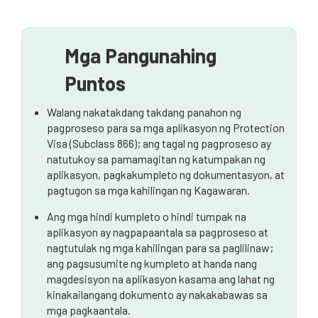
Mga kadahilanan na nakakaimpluwensya sa oras ng
pagproseso
Mga Tip para sa Mabilisang Pagproseso
Mga Pangunahing
Puntos
Walang nakatakdang takdang panahon ng
pagproseso para sa mga aplikasyon ng Protection
Visa (Subclass 866); ang tagal ng pagproseso ay
natutukoy sa pamamagitan ng katumpakan ng
aplikasyon, pagkakumpleto ng dokumentasyon, at
pagtugon sa mga kahilingan ng Kagawaran.
Ang mga hindi kumpleto o hindi tumpak na
aplikasyon ay nagpapaantala sa pagproseso at
nagtutulak ng mga kahilingan para sa paglilinaw;
ang pagsusumite ng kumpleto at handa nang
magdesisyon na aplikasyon kasama ang lahat ng
kinakailangang dokumento ay nakakabawas sa
mga pagkaantala.