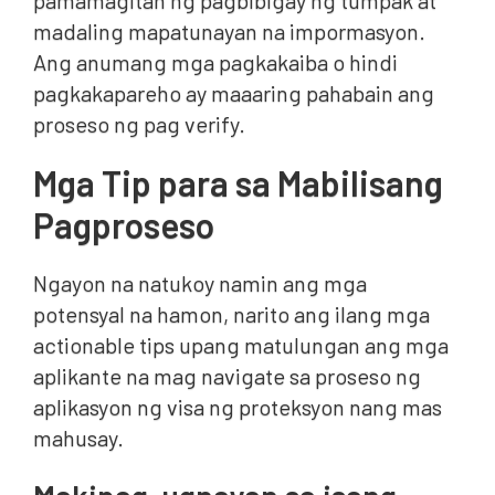
pamamagitan ng pagbibigay ng tumpak at
madaling mapatunayan na impormasyon.
Ang anumang mga pagkakaiba o hindi
pagkakapareho ay maaaring pahabain ang
proseso ng pag verify.
Mga Tip para sa Mabilisang
Pagproseso
Ngayon na natukoy namin ang mga
potensyal na hamon, narito ang ilang mga
actionable tips upang matulungan ang mga
aplikante na mag navigate sa proseso ng
aplikasyon ng visa ng proteksyon nang mas
mahusay.