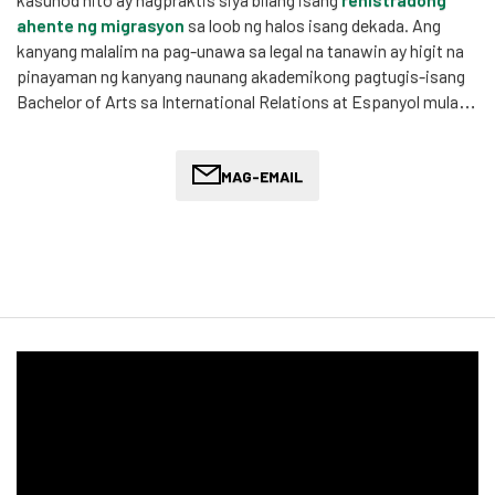
ahente ng migrasyon
sa loob ng halos isang dekada. Ang
kanyang malalim na pag-unawa sa legal na tanawin ay higit na
pinayaman ng kanyang naunang akademikong pagtugis-isang
Bachelor of Arts sa International Relations at Espanyol mula
sa The University of Queensland.
Ang paglalakbay ni Oliver sa batas ng paglipat ay minarkahan ng
MAG-EMAIL
kanyang dedikasyon sa pagbibigay ng tulong sa mga migrante
mula sa iba't ibang mga kultural na background. Nagboluntaryo
siya sa loob ng ilang taon sa Refugee Legal kung saan siya ay
nakipag ugnayan sa mga kumplikadong kaso, kabilang ang 866,
SHEV, at Class XB bagay. Ang karanasan na ito ay honed
kanyang kakayahan upang mag navigate ang mga intricacies ng
migration batas, na ginagawang siya ng isang malakas na
tagapagtaguyod para sa mga naghahanap upang ipasok o
manatili sa Australia.
Tinatangkilik ni Oliver ang pagsasagawa ng legal at
pampulitikang pananaliksik upang makabuo ng mga