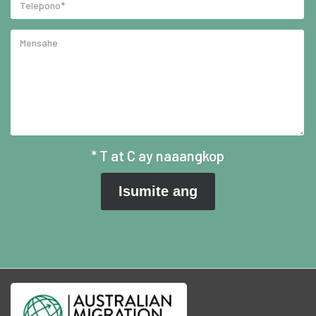
* T at C ay naaangkop