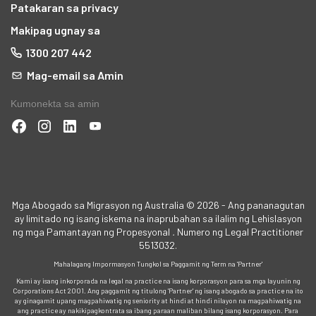
Patakaran sa privacy
Makipag ugnay sa
1300 207 442
Mag-email sa Amin
Kumonekta sa amin
Mga Abogado sa Migrasyon ng Australia © 2026 - Ang pananagutan
ay limitado ng isang iskema na inaprubahan sa ilalim ng Lehislasyon
ng mga Pamantayan ng Propesyonal
.
Numero ng Legal Practitioner
5513032.
Mahalagang Impormasyon Tungkol sa Paggamit ng Term na 'Partner'
Kami ay isang inkorporada na legal na practice na isang korporasyon para sa mga layunin ng
Corporations Act 2001. Ang paggamit ng titulong 'Partner' ng isang abogado sa practice na ito
ay ginagamit upang magpahiwatig ng seniority at hindi at hindi nilayon na magpahiwatig na
ang practice ay nakikipagkontrata sa ibang paraan maliban bilang isang korporasyon. Para