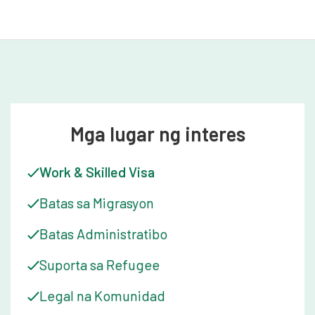
subukan ang iba't ibang 'food art' sa paligid ng Melbourne at
paggalugad ng Victoria kasama ang kanyang pamilya.
Mga lugar ng interes
Work & Skilled Visa
Batas sa Migrasyon
Batas Administratibo
Suporta sa Refugee
Legal na Komunidad