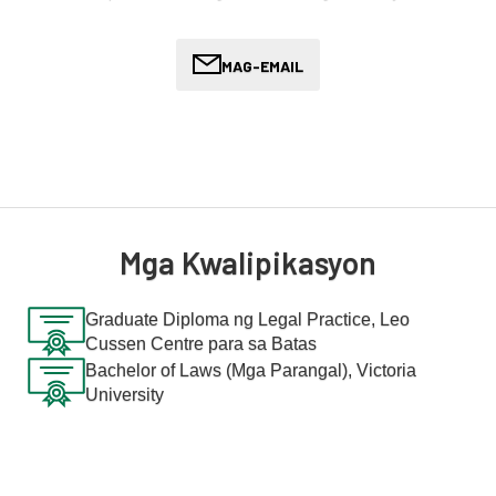
Erskine, at nagtrabaho siya sa isang magkakaibang hanay ng
mga kliyente kabilang ang maraming mga negosyo, pamilya at
mga negosyo ng pamilya mula noon. Tunay ngang nagtrabaho si
MAG-EMAIL
Shereen para sa accredited specialists in migration law na
matatagpuan kapwa sa Australian Capital Territory (Canberra)
at Victoria.
Nagsimula ang interes ni Shelene sa migrasyon sa
pamamagitan ng mga kuwentong sinabi ng kanyang ama, isang
dayuhang Australyano mula sa 1970s. Nakilala ni Shereen ang
Mga Kwalipikasyon
kanyang sariling asawa, isang overseas trained doctor noong
2016, at pamilyar sa mga mapaghamong landas na maaaring
Graduate Diploma ng Legal Practice, Leo
harapin ng mga propesyonal at pamilya sa ibang bansa.
Cussen Centre para sa Batas
Bachelor of Laws (Mga Parangal), Victoria
Si Shereen ay mahusay sa Arabic at madamdamin tungkol sa
University
pagbibigay ng kapangyarihan sa mga imigrante upang ituloy
ang mga pagkakataon sa Australia.
Kapag hindi nagtatrabaho si Shereen ay natutuwa siyang