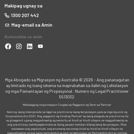
Makipag ugnay sa
1300 207 442
Mag-email sa Amin
Kumonekta sa amin
Mga Abogado sa Migrasyon ng Australia © 2026 - Ang pananagutan
ay limitado ng isang iskema na inaprubahan sa ilalim ng Lehislasyon
ng mga Pamantayan ng Propesyonal
.
Numero ng Legal Practitioner
5513032.
Mahalagang Impormasyon Tungkol sa Paggamit ng Term na 'Partner'
Kami ay isang inkorporada na legal na practice na isang korporasyon para sa mga layunin ng
Corporations Act 2001. Ang paggamit ng titulong 'Partner' ng isang abogado sa practice na ito
ay ginagamit upang magpahiwatig ng seniority at hindi at hindi nilayon na magpahiwatig na
ang practice ay nakikipagkontrata sa ibang paraan maliban bilang isang korporasyon. Para
maiwasan ang pagdududa, ang anumang naturang titulo ay hindi at hindi nilayon na
magpahiwatig na ang isang partnership sa loob ng kahulugan ng Partnership Act ay umiiral