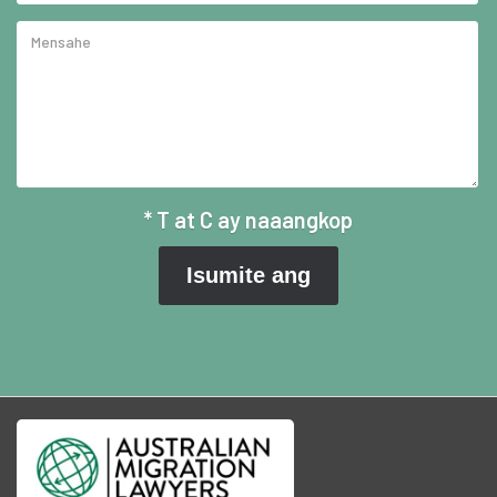
* T at C ay naaangkop