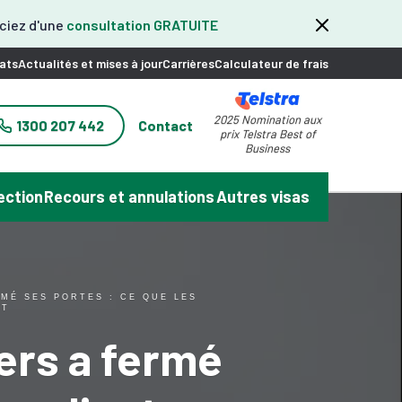
iciez d'une
consultation GRATUITE
ats
Actualités et mises à jour
Carrières
Calculateur de frais
2025 Nomination aux
1300 207 442
Contact
prix Telstra Best of
Business
ection
Recours et annulations
Autres visas
MÉ SES PORTES : CE QUE LES
NT
ers a fermé