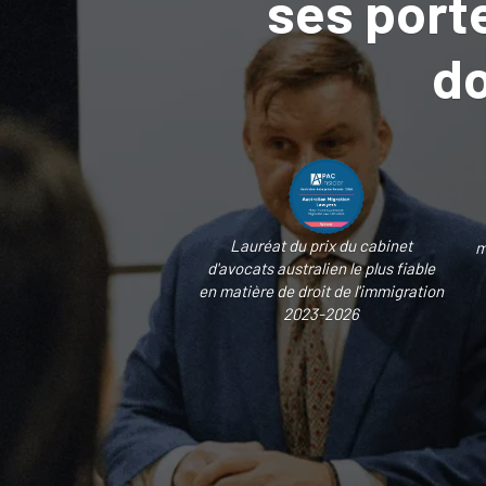
ses porte
do
Lauréat du prix du cabinet
m
d'avocats australien le plus fiable
en matière de droit de l'immigration
2023-2026