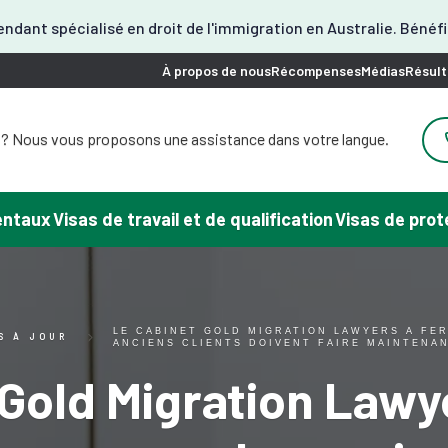
ndant spécialisé en droit de l'immigration en Australie. Bénéf
À propos de nous
Récompenses
Médias
Résult
 ? Nous vous proposons une assistance dans votre langue.
besoin d'aide ? Une assistance en coréen est disponible.
 besoin d'aide ? Nous pouvons vous aider en japonais.
 besoin d'aide ? Nous proposons un service en chinois.
rentaux
Visas de travail et de qualification
Visas de prot
soin d'aide pour votre visa ? Nous pouvons vous aider en
espagnol.
us proposons ici une assistance en vietnamien.
LE CABINET GOLD MIGRATION LAWYERS A FER
S À JOUR
ANCIENS CLIENTS DOIVENT FAIRE MAINTENA
 Gold Migration Lawy