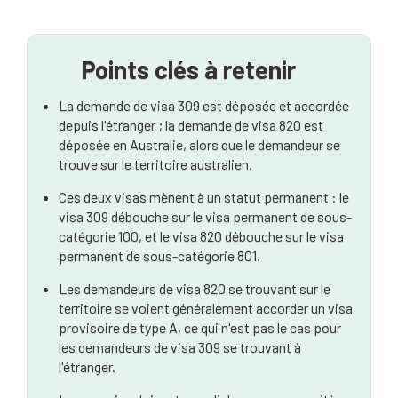
Le cadre du visa de partenaire australien
Le visa provisoire de partenaire (sous-classe 309) :
La voie de l'offshore
Points clés à retenir
Le visa de partenaire temporaire (sous-classe 820)
La demande de visa 309 est déposée et accordée
: La voie terrestre
depuis l'étranger ; la demande de visa 820 est
déposée en Australie, alors que le demandeur se
Visa de partenaire 309 vs 820 : Principales
trouve sur le territoire australien.
différences juridiques et pratiques
Ces deux visas mènent à un statut permanent : le
Quel visa de partenaire vous convient le mieux ?
visa 309 débouche sur le visa permanent de sous-
catégorie 100, et le visa 820 débouche sur le visa
Le rôle d'un avocat spécialisé en droit des
permanent de sous-catégorie 801.
migrations
Les demandeurs de visa 820 se trouvant sur le
Conclusion : Prendre une décision en connaissance
territoire se voient généralement accorder un visa
de cause
provisoire de type A, ce qui n'est pas le cas pour
les demandeurs de visa 309 se trouvant à
l'étranger.