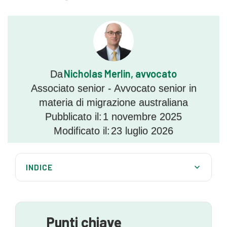
Nicholas Merlin, avvocato
Da
Associato senior - Avvocato senior in
materia di migrazione australiana
Pubblicato il:
1 novembre 2025
Modificato il:
23 luglio 2026
INDICE
Che cos'è un DAMA?
Informazioni sul DAMA del sud-ovest dell'Australia
Occidentale
Punti chiave