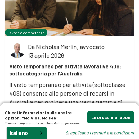
Lavoro e competenze
Da
Nicholas Merlin, avvocato
gli
13 aprile 2026
Visto temporaneo per attività lavorative 408:
sottocategoria per l'Australia
Il visto temporaneo per attività (sottoclasse
408) consente alle persone di recarsi in
Australia per svolgere una vasta gamma di
attività di breve durata che apportano
Chiedi informazioni sulle nostre
Le prossime tappe
opzioni "No Visa, No Fee"
benefici dal punto di vista culturale, sociale
Ti accompagneremo in ogni fase del tuo percorso.
o economico.
Italiano
Si applicano i termini e le condizioni