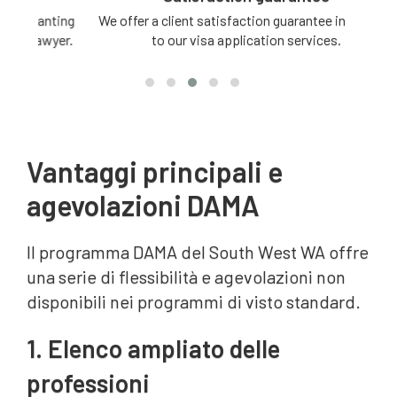
ting
We offer a client satisfaction guarantee in relation
3 -
yer.
to our visa application services.
Vantaggi principali e
agevolazioni DAMA
Il programma DAMA del South West WA offre
una serie di flessibilità e agevolazioni non
disponibili nei programmi di visto standard.
1. Elenco ampliato delle
professioni