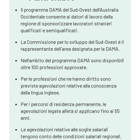
Vantaggi principali e agevolazioni DAMA
Il programma DAMA del Sud-Ovest dell’Australia
Occidentale consente ai datori di lavoro della
Il processo di approvazione e richiesta
regione di sponsorizzare lavoratori stranieri
qualificati e semiqualificati.
Valutazione delle competenze DAMA
La Commissione per lo sviluppo del Sud-Ovest è il
Settori chiave supportati dalla DAMA del sud-ovest
rappresentante dell'area designata per la DAMA.
dell'Australia Occidentale
Nell’ambito del programma DAMA sono disponibili
Opportunità di residenza permanente
oltre 100 professioni approvate.
Come possono aiutarvi gli avvocati australiani
Per le professioni che ne hanno diritto sono
specializzati in migrazione
previste agevolazioni relative alla conoscenza
della lingua inglese.
Domande frequenti
Per i percorsi di residenza permanente, le
agevolazioni legate all’età si applicano fino ai 55
anni.
Le agevolazioni relative alle soglie salariali
tengono conto delle condizioni salariali regionali.