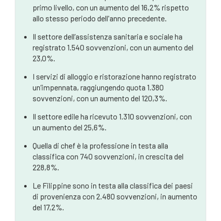
primo livello, con un aumento del 16,2% rispetto
Percorsi per visti qualificati in Australia Occidentale
allo stesso periodo dell'anno precedente.
Percorsi per i visti sponsorizzati dai datori di lavoro
Il settore dell’assistenza sanitaria e sociale ha
registrato 1.540 sovvenzioni, con un aumento del
Comprendere il test a punti e la valutazione delle
23,0%.
competenze
I servizi di alloggio e ristorazione hanno registrato
L'importanza di un bilancio delle competenze
un’impennata, raggiungendo quota 1.380
sovvenzioni, con un aumento del 120,3%.
Il ruolo dell'occupazione qualificata nella vostra
domanda
Il settore edile ha ricevuto 1.310 sovvenzioni, con
un aumento del 25,6%.
Come orientarsi nel viaggio di migrazione qualificata
verso l'Australia Occidentale
Quella di chef è la professione in testa alla
classifica con 740 sovvenzioni, in crescita del
Esplorare tutte le opzioni di migrazione qualificata
228,8%.
Requisiti fondamentali di idoneità per la nomina a
Le Filippine sono in testa alla classifica dei paesi
Stato
di provenienza con 2.480 sovvenzioni, in aumento
Il flusso di laureati dell'Australia occidentale
del 17,2%.