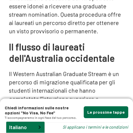
essere idonei a ricevere una graduate
stream nomination. Questa procedura offre
ai laureati un percorso diretto per ottenere
un visto provvisorio o permanente.
Il flusso di laureati
gli
dell'Australia occidentale
Il Western Australian Graduate Stream è un
percorso di migrazione qualificata per gli
studenti internazionali che hanno
completato l'istruzione superiore o
professionale nello Stato. Per essere idonei,
Chiedi informazioni sulle nostre
Le prossime tappe
opzioni "No Visa, No Fee"
è necessario aver completato almeno due
Ti accompagneremo in ogni fase del tuo percorso.
anni accademici di studio a tempo pieno
Italiano
Si applicano i termini e le condizioni
presso un istituto di istruzione accreditato