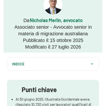
Nicholas Merlin, avvocato
Da
Associato senior - Avvocato senior in
materia di migrazione australiana
Pubblicato il:
15 ottobre 2025
Modificato il:
27 luglio 2026
INDICE
Istantanea della migrazione qualificata: Crescita e
domanda
Occupazioni con forte domanda e settori
Punti chiave
occupazionali chiave
Al 30 giugno 2025, l'Australia Occidentale aveva
Da dove vengono gli immigrati qualificati?
rilasciato 10.720 visti per lavoratori qualificati di