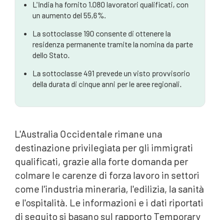
L'India ha fornito 1.080 lavoratori qualificati, con
Requisiti occupazionali per la nomina statale
un aumento del 55,6%.
Programma di sovvenzione per i visti per l'edilizia
La sottoclasse 190 consente di ottenere la
dell'Australia Occidentale
residenza permanente tramite la nomina da parte
Ulteriori criteri di nomina statale
dello Stato.
Documenti specifici richiesti
La sottoclasse 491 prevede un visto provvisorio
della durata di cinque anni per le aree regionali.
Il vostro prossimo passo: Contattare gli avvocati
australiani specializzati in migrazione
L'Australia Occidentale rimane una
destinazione privilegiata per gli immigrati
qualificati, grazie alla forte domanda per
colmare le carenze di forza lavoro in settori
come l'industria mineraria, l'edilizia, la sanità
e l'ospitalità. Le informazioni e i dati riportati
di seguito si basano sul rapporto Temporary