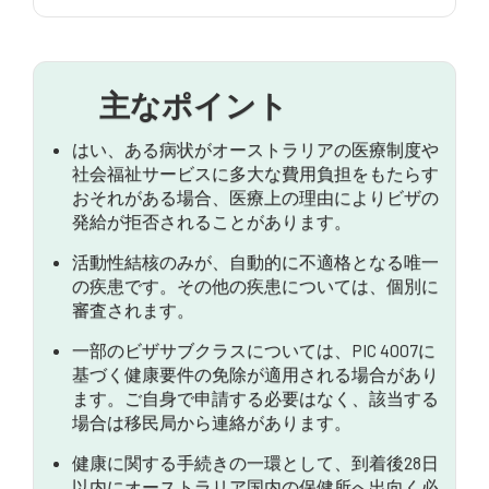
健康診断のプロセスは？
内務省による健康状態の審査方法
主なポイント
ビザの拒否につながる可能性のある一般的な健康上
の問題
はい、ある病状がオーストラリアの医療制度や
社会福祉サービスに多大な費用負担をもたらす
健康上の理由でビザが却下されましたか？ 今後の
おそれがある場合、医療上の理由によりビザの
対応について
発給が拒否されることがあります。
よくある質問
活動性結核のみが、自動的に不適格となる唯一
の疾患です。その他の疾患については、個別に
審査されます。
一部のビザサブクラスについては、PIC 4007に
基づく健康要件の免除が適用される場合があり
ます。ご自身で申請する必要はなく、該当する
場合は移民局から連絡があります。
健康に関する手続きの一環として、到着後28日
以内にオーストラリア国内の保健所へ出向く必