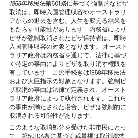
1958年移民法
取消請求（s501CA）：法的経路
第501
条
に基づく強制的なビザ
取消は、即時入国管理収容やオーストラリ
Australia Migration Lawyers can help you all over
アからの退去を含む、人生を変える結果を
Australia
もたらす可能性があります。内務省により
裁量的大臣指示
ビザが強制取消されたビザ保持者は、即時
主要かつ有利な考慮事項
入国管理収容の対象となります。 オースト
ラリア政府は内務省を通じて、法律に基づ
取消申立の性質
く特定の事由によりビザを取り消す権限を
オーストラリア移民弁護士がお手伝いできること
有しています。この手続きは1958年移民法
および大臣指示の対象となります。強制ビ
よくある質問（FAQ）
ザ取消の事由は法律で定義され、オースト
ラリア政府によって執行されます。これら
の事由が満たされた場合、ビザは強制的に
取消される可能性があります。
このような取消処分を受けた非市民にとっ
て、第501CA条に基づく裁量権は取消請求