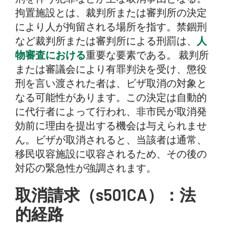
拘置施設とは、裁判所または審判所の決定
により人が拘留される場所を指す。禁錮刑
など裁判所または審判所による刑罰は、
人
物審査における
重要な要素である。 裁判所
または審議会により有罪判決を受け、懲役
刑を言い渡された者は、ビザ取消の対象と
なる可能性があります。この決定は自動的
に代行者によって行われ、非市民が取消発
効前に理由を提出する機会は与えられませ
ん。ビザが取消されると、当該者は通常、
移民収容施設に収容されるため、その後の
対応の緊急性が強調されます。
取消請求（s501CA）：法
的経路