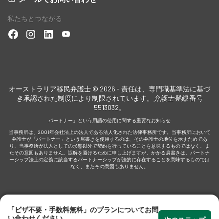
私たちとつながる
なビ
ださ
オーストラリア移民弁護士 © 2026 - 責任は、専門職基準法に基づ
き承認された制度により制限されています
。弁護士登録
番号
5513032。
パートナー」という用語の使用に関する重要なお知らせ
専
当事務所は、2001年会社法上の法人である法人化された法律事務所です。当事務所において
弁護士が「パートナー」という肩書きを使用するのは、その弁護士の地位を示すためであ
り、当事務所が法人としての形態以外で契約を行っていることを意味するものではなく、ま
たその意図もありません。誤解を避けるために申し上げますが、かかる肩書きは、パートナ
ーシップ法上の定義に該当するパートナーシップが法的に存在することを意味するものでは
なく、またその意図もありません。
「ビザ不要・手数料無料」のプランについてお問
い合わせください