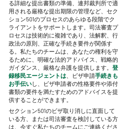
る詳細な提出書類の準備、連邦裁判所で適
用される厳格な提出期限の管理など、セク
ション501のプロセスのあらゆる段階でク
ライアントをサポートします。司法審査プ
ロセスは技術的に複雑であり、法解釈、行
政法の原則、正確な手続き要件が関係す
る。私たちのチームは、あなたの権利を守
るために、明確な法的アドバイス、戦略的
ガイダンス、厳格な弁護を提供します。
登
録移民エージェントは
、ビザ申請
手続きも
お手伝い
し、ビザ申請者の性格要件や添付
書類の要件を満たすためのアドバイスを提
供することができます。
セクション501のビザ取り消しに直面して
いる方、または司法審査を検討している方
は、今すぐ私たちのチームにご連絡くださ