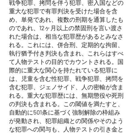
戦争犯罪、拷問を伴う犯罪、密入国などの
重大な犯罪で有罪判決を受けた場合を含
め、単発であれ、複数の刑期を通算したも
のであれ、12ヶ月以上の禁固刑を言い渡さ
れた場合は、相当な犯罪歴があるとみなさ
れる。これには、併合刑、定期的な拘留、
執行猶予付き判決も含まれ、これらはすべ
て人物テストの目的でカウントされる。国
際的に重大な関心を持たれている犯罪に
は、児童を含む性犯罪、戦争犯罪、拷問を
含む犯罪、ジェノサイド、人の密輸が含ま
れる。重大な犯罪歴には、無期懲役や死刑
の判決も含まれる。この閾値を満たすと、
自動的に501条に基づく強制解除の枠組み
が発動され、犯罪組織との関係やそのよう
な犯罪への関与も、人物テストの引き金と