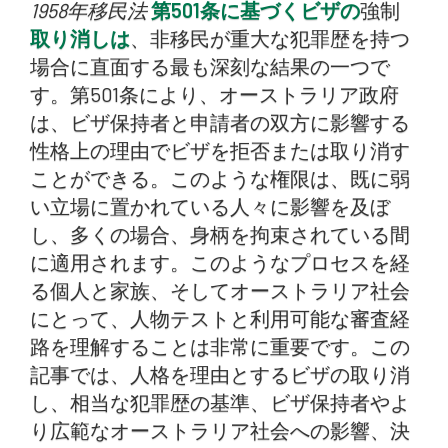
1958年移民法
重大な犯罪歴」の定義
第501条に基づくビザの
強制
取り消しは
、非移民が重大な犯罪歴を持つ
キャンセルを検討する旨の通知（NOICC）
場合に直面する最も深刻な結果の一つで
Australia Migration Lawyers can help you all over
す。第501条により、オーストラリア政府
Australia
は、ビザ保持者と申請者の双方に影響する
決定への挑戦実力審査と司法審査
性格上の理由でビザを拒否または取り消す
ことができる。このような権限は、既に弱
司法審査の範囲
い立場に置かれている人々に影響を及ぼ
成功した司法審査の結果
し、多くの場合、身柄を拘束されている間
に適用されます。このようなプロセスを経
オーストラリア移民弁護士がお手伝いできること
る個人と家族、そしてオーストラリア社会
よくある質問（FAQ）
にとって、人物テストと利用可能な審査経
路を理解することは非常に重要です。この
記事では、人格を理由とするビザの取り消
し、相当な犯罪歴の基準、ビザ保持者やよ
り広範なオーストラリア社会への影響、決