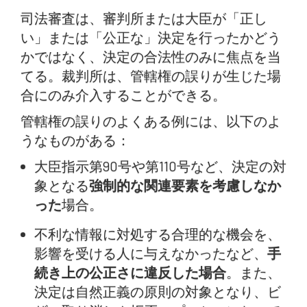
司法審査は、審判所または大臣が「正し
い」または「公正な」決定を行ったかどう
かではなく、決定の合法性のみに焦点を当
てる。裁判所は、管轄権の誤りが生じた場
合にのみ介入することができる。
管轄権の誤りのよくある例には、以下のよ
うなものがある：
大臣指示第90号や第110号など、決定の対
象となる
強制的な関連要素を考慮しなか
った
場合。
不利な情報に対処する合理的な機会を、
影響を受ける人に与えなかったなど、
手
続き上の公正さに違反した場合
。また、
決定は自然正義の原則の対象となり、ビ