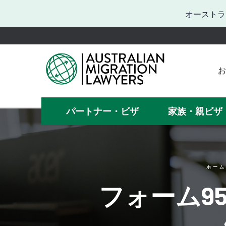
オーストラ
お
お困
何
パートナー・ビザ
家族・親ビザ
ビザの手
ホーム
フォーム9