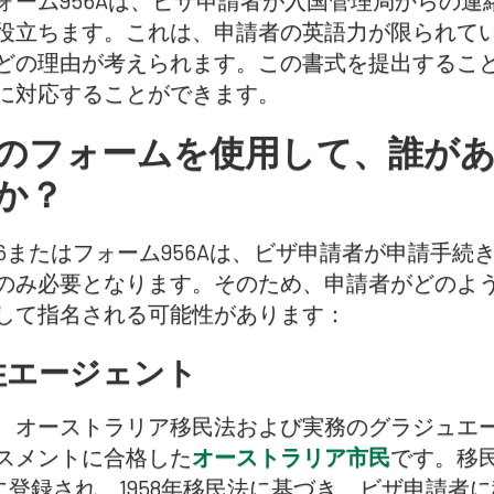
ォーム956Aは、ビザ申請者が入国管理局からの
役立ちます。これは、申請者の英語力が限られて
どの理由が考えられます。この書式を提出するこ
に対応することができます。
のフォームを使用して、誰が
か？
56またはフォーム956Aは、ビザ申請者が申請手
のみ必要となります。そのため、申請者がどのよ
して指名される可能性があります：
住エージェント
、オーストラリア移民法および実務のグラジュエ
スメントに合格した
オーストラリア市民
です。移
RA)に登録され、1958年移民法に基づき、ビザ申