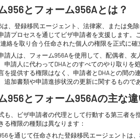
ム956とフォーム956Aとは？
56は、登録移民エージェント、法律家、または免
申請プロセスを通じてビザ申請者を支援します。
A)と連絡を取り合う任命された個人の権限を正式に
申請人は、フォーム956Aを使用して、配偶者、
、申請人に代わってDHAとのすべてのやり取りを
言を提供する権限はなく、申請者とDHAとの間の
、追加書類や申請進捗状況の更新に関するもので
ム956とフォーム956Aの主な違
式も、ビザ申請者の代理として行動する第三者を
きる権限の種類は異なります：
956を通じて任命された登録移民エージェントは