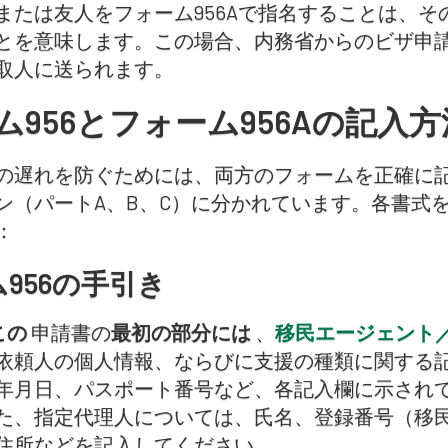
または友人をフォーム956Aで指名することは、
とを意味します。この場合、内務省からのビザ申
取人に送られます。
ム956とフォーム956Aの記入方
の遅れを防ぐためには、両方のフォームを正確に記
ン（パートA、B、C）に分かれています。各書式
：
956の手引き
この
申請書の
最初の部分には
、
移民エージェント
依頼人の個人情報、ならびに支援の種類に関する
年月日、パスポート番号など、各記入欄に示され
た、指定代理人については、氏名、登録番号（移
住所などを記入してください。