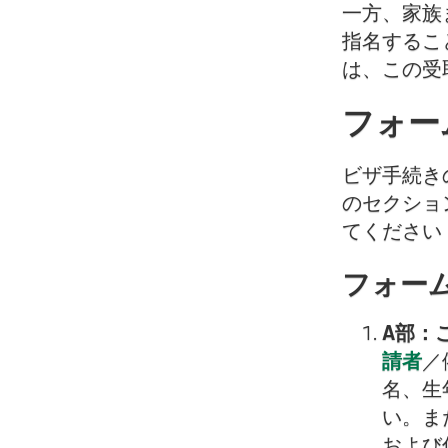
一方、家族
指名するこ
は、この受
フォー
ビザ手続き
のセクショ
てください
フォーム
A部：
請者
／
名、生
い。ま
および