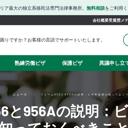
リア最大の独立系移民法専門法律事務所。
無料相談
をご利用く
会社概要
受賞歴
メ
困りですか？お客様の言語でサポートいたします。
りですか？韓国語でのサポートをご利用いただけます。
お困りですか？日本語での対応が可能です。
かお困りでしょうか？中国語での対応が可能です。
熟練労働ビザ
保護ビザ
異議申し立
続きでお困りですか？スペイン語でサポートいたします。
当サイトではベトナム語に対応しています。
ニュース
フォーム956と956Aの説明：ビザ申請者が知っておく
56と956Aの説明：
知っておくべきこ