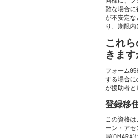
同様に、フ
難な場合に
が不安定な
り、期限内
これら
きます
フォーム9
する場合に
が援助者と
登録移
この資格は
ーン・アセ
局(OMA