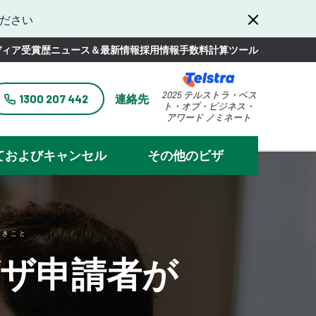
ださい
ディア
受賞歴
ニュース＆最新情報
採用情報
手数料計算ツール
2025 テルストラ・ベス
1300 207 442
連絡先
ト・オブ・ビジネス・
アワード ノミネート
ておよびキャンセル
その他のビザ
べきこと
ビザ申請者が
と