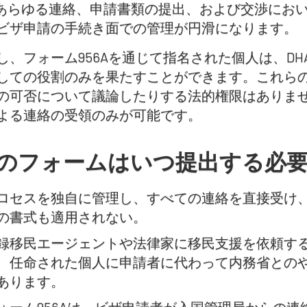
のあらゆる連絡、申請書類の提出、および交渉にお
ビザ申請の手続き面での管理が円滑になります。
し、フォーム956Aを通じて指名された個人は、D
しての役割のみを果たすことができます。これら
の可否について議論したりする法的権限はありま
よる連絡の受領のみが可能です。
のフォームはいつ提出する必
ロセスを独自に管理し、すべての連絡を直接受け
の書式も適用されない。
録移民エージェントや法律家に移民支援を依頼する
、任命された個人に申請者に代わって内務省との
あります。