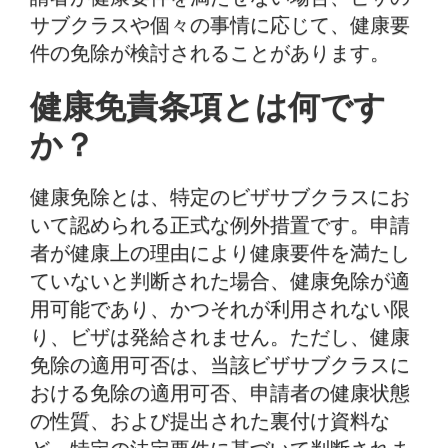
医療免除と抗レトロウイルス療法（ART）の見直し
サブクラスや個々の事情に応じて、健康要
件の免除が検討されることがあります。
健康免除申請において専門家の助言が重要な理由
健康免除に関するサポートが必要ですか？
健康免責条項とは何です
よくある質問
か？
健康免除とは、特定のビザサブクラスにお
いて認められる正式な例外措置です。申請
者が健康上の理由により健康要件を満たし
ていないと判断された場合、健康免除が適
用可能であり、かつそれが利用されない限
り、ビザは発給されません。ただし、健康
免除の適用可否は、当該ビザサブクラスに
おける免除の適用可否、申請者の健康状態
の性質、および提出された裏付け資料な