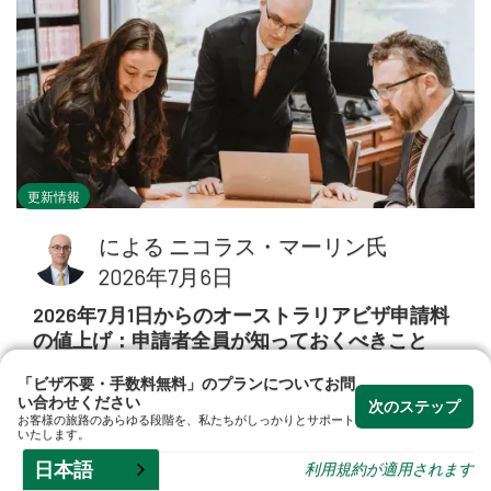
更新情報
による
ニコラス・マーリン氏
2026年7月6日
2026年7月1日からのオーストラリアビザ申請料
の値上げ：申請者全員が知っておくべきこと
2026年7月1日より、オーストラリアのビザ
「ビザ不要・手数料無料」のプランについてお問
い合わせください
申請手数料が引き上げられました。パート
次のステップ
お客様の旅路のあらゆる段階を、私たちがしっかりとサポート
いたします。
ナービザ、技能ビザ、学生ビザ、ワーキン
日本語
グホリデービザの新しい手数料、および改
利用規約が適用されます