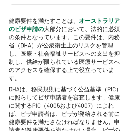
健康免責条項とは何ですか？
健康要件を満たすことは、
どのようなビザで健康診断免除（PIC 4007）が認め
オーストラリア
られますか？
のビザ申請の
大部分において、法的に必須
の条件となっています。この要件は、内務
重要なお知らせ：重要コスト基準額（SCT）
省（DHA）が公衆衛生上のリスクを管理
健康上の免除を決定できるのは誰ですか？
し、医療・社会福祉サービスへの支出を抑
健康免除はいつ行使できるか？
制し、供給が限られている医療サービスへ
のアクセスを確保する上で役立っていま
「アクセスへの不利益」とは何か？
す。
医療免除において、「不当な」および「軽減する」
DHAは、移民規則に基づく公益基準（PIC）
とはどういう意味か？
に照らしてビザ申請者を審査します。健康
医療免除申請の審査方法
に関するPIC（4005および4007）によれ
健康上の理由による免除を裏付ける証拠
ば、ビザ申請者は、ビザが発給される前に
健康要件を満たさなければなりません。申
思いやりに満ちた、そして心を打つ事情
請者が健康要件を満たせない場合、ビザの