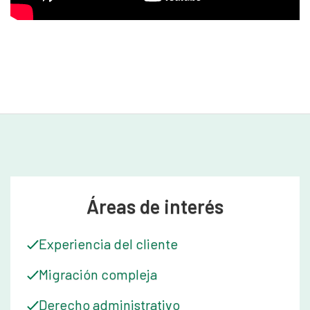
extranjero le ha permitido apreciar mejor los retos a los que se
enfrentan las personas que navegan por el sistema de
inmigración australiano. Desde su admisión a la profesión, ha
mantenido su compromiso de fomentar un enfoque de apoyo,
comunicativo y centrado en el cliente en cada asunto que trata.
Fuera del trabajo, Annalise disfruta leyendo ficción y no
ficción, y tiene un gran interés por la historia y la cultura. Su
pasión por los viajes la ha llevado por todo el mundo,
enriqueciendo su comprensión de las diversas comunidades
globales.
Áreas de interés
Experiencia del cliente
Migración compleja
Derecho administrativo