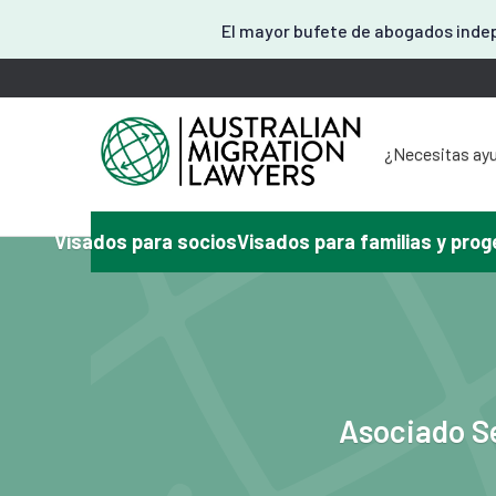
El mayor bufete de abogados indep
¿Necesitas ayu
¿Necesita a
¿Tiene algún 
¿Necesita
Visados para socios
Visados para familias y prog
¿Necesitas a
Aquí o
Asociado Se