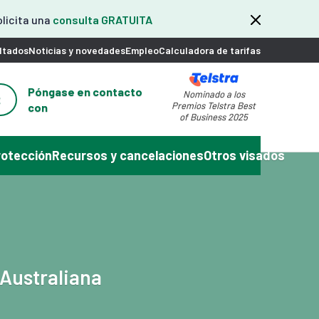
olicita una
consulta GRATUITA
ltados
Noticias y novedades
Empleo
Calculadora de tarifas
Póngase en contacto
Nominado a los
2
Premios Telstra Best
con
of Business 2025
rotección
Recursos y cancelaciones
Otros visados
 Australiana