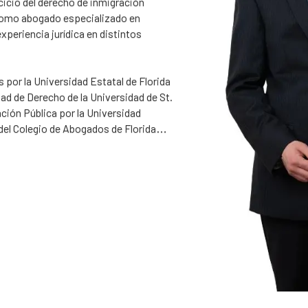
cicio del derecho de inmigración
 como abogado especializado en
xperiencia jurídica en distintos
s por la Universidad Estatal de Florida
tad de Derecho de la Universidad de St.
ión Pública por la Universidad
del Colegio de Abogados de Florida
el Tribunal de Apelaciones del
desarrollado una distinguida carrera
arse a Melbourne en 2021.
 en Australia en la Universidad de La
mitido como abogado australiano por el
 Posteriormente, obtuvo el número de
n el ámbito del Derecho de inmigración.
e Victoria.
ado sobre una amplia variedad de