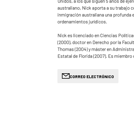
Unidos, a los que siguen 5 años de ejer
australiano, Nick aporta a su trabajo
inmigración australiana una profunda e
ordenamientos jurídicos.
Nick es licenciado en Ciencias Política
(2000), doctor en Derecho por la Facul
Thomas (2004) y máster en Administrac
Estatal de Florida (2007). Es miembro 
desde 2006 y del Colegio de Abogados d
Distrito de Columbia desde 2007, y ha 
jurídica internacional antes de traslad
CORREO ELECTRÓNICO
Tras completar sus estudios de Derecho
Trobe y en The College of Law, fue ad
Tribunal Supremo de Victoria en 2022.
colegiado 5513285, con el que ejerce e
Es miembro del Instituto de Derecho d
Nick ofrece asesoramiento especializ