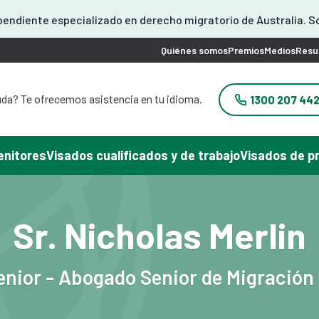
endiente especializado en derecho migratorio de Australia. S
Quiénes somos
Premios
Medios
Resu
da? Te ofrecemos asistencia en tu idioma.
1300 207 44
yuda? Ofrecemos asistencia en coreano.
problema? Podemos atenderle en japonés.
 ayuda? Ofrecemos atención en chino.
enitores
Visados cualificados y de trabajo
Visados de p
yuda con tu visado? Podemos ayudarte en
español.
frecemos asistencia en vietnamita.
Sr. Nicholas Merlin
nior - Abogado Senior de Migración