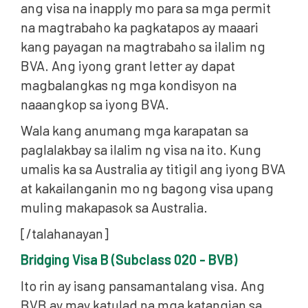
ang visa na inapply mo para sa mga permit
na magtrabaho ka pagkatapos ay maaari
kang payagan na magtrabaho sa ilalim ng
BVA. Ang iyong grant letter ay dapat
magbalangkas ng mga kondisyon na
naaangkop sa iyong BVA.
Wala kang anumang mga karapatan sa
paglalakbay sa ilalim ng visa na ito. Kung
umalis ka sa Australia ay titigil ang iyong BVA
at kakailanganin mo ng bagong visa upang
muling makapasok sa Australia.
[/talahanayan]
Bridging Visa B (Subclass 020 - BVB)
Ito rin ay isang pansamantalang visa. Ang
BVB ay may katulad na mga katangian sa