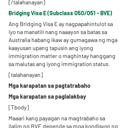
[/talahanayan]
Bridging Visa E (Subclass 050/051 - BVE)
Ang Bridging Visa E ay nagpapahintulot sa
iyo na manatili nang naaayon sa batas sa
Australia habang ikaw ay gumagawa ng mga
kaayusan upang tapusin ang iyong
immigration matter o maghintay hanggang
sa malutas ang iyong immigration status.
[talahanayan]
Mga karapatan sa pagtatrabaho
Mga karapatan sa paglalakbay
[Tbody]
Maaari kang payagan na magtrabaho sa
ilalim ng BVE depende sa mga kondisyon ng