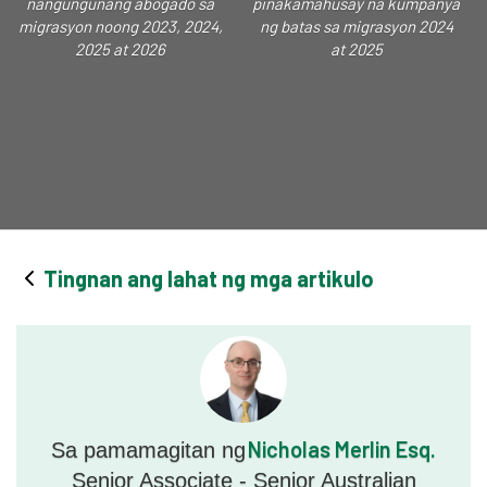
nangungunang abogado sa
pinakamahusay na kumpanya
migrasyon noong 2023, 2024,
ng batas sa migrasyon 2024
2025 at 2026
at 2025
Tingnan ang lahat ng mga artikulo
Nicholas Merlin Esq.
Sa pamamagitan ng
Senior Associate - Senior Australian