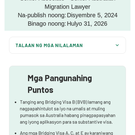
Migration Lawyer
Na-publish noong:
Disyembre 5, 2024
Binago noong:
Hulyo 31, 2026
TALAAN NG MGA NILALAMAN
Ano po ba ang bridging visa
Mga uri ng visa sa bridging ng Australia
Mga Pangunahing
Kailan po pwede mag travel sa BVB
Puntos
Kailan matatapos ang travel period sa BVB?
Tanging ang Bridging Visa B (BVB) lamang ang
Maaari ba akong umalis o maglakbay sa labas ng
nagpapahintulot sa iyo na umalis at muling
Australia gamit ang bridging visa?
pumasok sa Australia habang pinagpapasyahan
ang iyong aplikasyon para sa substantive visa.
Paano makakuha ng payo sa paglalakbay gamit ang
bridging visa?
Ang mga Bridging Visa A, C, at E ay karaniwang