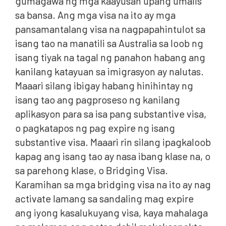
gumagawa ng mga kaayusan upang umalis
sa bansa. Ang mga visa na ito ay mga
pansamantalang visa na nagpapahintulot sa
isang tao na manatili sa Australia sa loob ng
isang tiyak na tagal ng panahon habang ang
kanilang katayuan sa imigrasyon ay nalutas.
Maaari silang ibigay habang hinihintay ng
isang tao ang pagproseso ng kanilang
aplikasyon para sa isa pang substantive visa,
o pagkatapos ng pag expire ng isang
substantive visa. Maaari rin silang ipagkaloob
kapag ang isang tao ay nasa ibang klase na, o
sa parehong klase, o Bridging Visa.
Karamihan sa mga bridging visa na ito ay nag
activate lamang sa sandaling mag expire
ang iyong kasalukuyang visa, kaya mahalaga