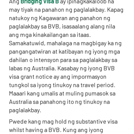
Ang
Bridging Visa B
ay ipinagkakaloob na
may tiyak na panahon ng paglalakbay. Kapag
natukoy ng Kagawaran ang panahon ng
paglalakbay sa BVB, isasaalang alang nila
ang mga kinakailangan sa itaas.
Samakatuwid, mahalaga na magbigay ka ng
pangangatwiran at katibayan ng iyong mga
dahilan o intensyon para sa paglalakbay sa
labas ng Australia. Kasabay ng iyong BVB
visa grant notice ay ang impormasyon
tungkol sa iyong tinukoy na travel period.
Maaari kang umalis at muling pumasok sa
Australia sa panahong ito ng tinukoy na
paglalakbay.
Pwede kang mag hold ng substantive visa
whilst having a BVB. Kung ang iyong