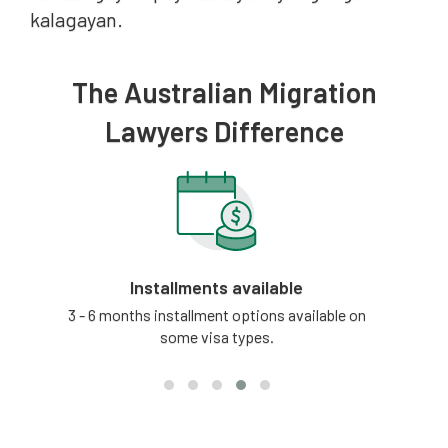
kalagayan.
The Australian Migration
Lawyers Difference
Installments available
tion
3 - 6 months installment options available on
Our
some visa types.
updat