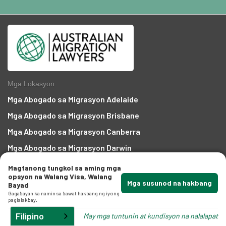
Mga Lokasyon
Mga Abogado sa Migrasyon Adelaide
Mga Abogado sa Migrasyon Brisbane
Mga Abogado sa Migrasyon Canberra
Mga Abogado sa Migrasyon Darwin
Mga Abogado sa Migrasyon Gold Coast
Magtanong tungkol sa aming mga
opsyon na Walang Visa, Walang
Mga Abogado sa Migrasyon Hobart
Mga susunod na hakbang
Bayad
Gagabayan ka namin sa bawat hakbang ng iyong
Mga Abogado sa Migration Melbourne
paglalakbay.
Mga Abogado sa Migrasyon Perth
Filipino
May mga tuntunin at kundisyon na nalalapat