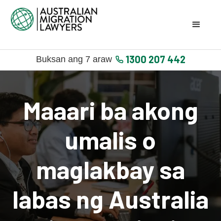
1300 207 442
Buksan ang 7 araw
Maaari ba akong
umalis o
maglakbay sa
labas ng Australia