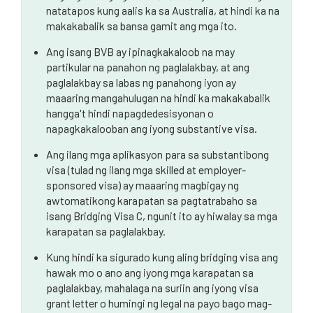
natatapos kung aalis ka sa Australia, at hindi ka na
makakabalik sa bansa gamit ang mga ito.
Ang isang BVB ay ipinagkakaloob na may
partikular na panahon ng paglalakbay, at ang
paglalakbay sa labas ng panahong iyon ay
maaaring mangahulugan na hindi ka makakabalik
hangga't hindi napagdedesisyonan o
napagkakalooban ang iyong substantive visa.
Ang ilang mga aplikasyon para sa substantibong
visa (tulad ng ilang mga skilled at employer-
sponsored visa) ay maaaring magbigay ng
awtomatikong karapatan sa pagtatrabaho sa
isang Bridging Visa C, ngunit ito ay hiwalay sa mga
karapatan sa paglalakbay.
Kung hindi ka sigurado kung aling bridging visa ang
hawak mo o ano ang iyong mga karapatan sa
paglalakbay, mahalaga na suriin ang iyong visa
grant letter o humingi ng legal na payo bago mag-