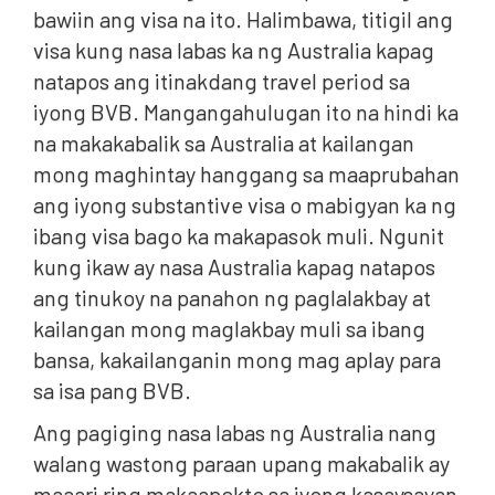
bawiin ang visa na ito. Halimbawa, titigil ang
visa kung nasa labas ka ng Australia kapag
natapos ang itinakdang travel period sa
iyong BVB. Mangangahulugan ito na hindi ka
na makakabalik sa Australia at kailangan
mong maghintay hanggang sa maaprubahan
ang iyong substantive visa o mabigyan ka ng
ibang visa bago ka makapasok muli. Ngunit
kung ikaw ay nasa Australia kapag natapos
ang tinukoy na panahon ng paglalakbay at
kailangan mong maglakbay muli sa ibang
bansa, kakailanganin mong mag aplay para
sa isa pang BVB.
Ang pagiging nasa labas ng Australia nang
walang wastong paraan upang makabalik ay
maaari ring makaapekto sa iyong kasaysayan