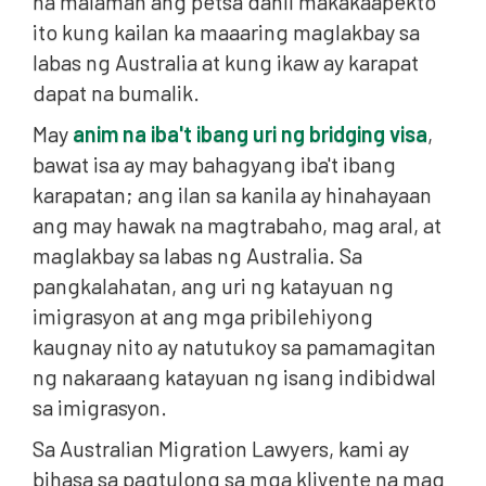
na malaman ang petsa dahil makakaapekto
ito kung kailan ka maaaring maglakbay sa
labas ng Australia at kung ikaw ay karapat
dapat na bumalik.
May
anim na iba't ibang uri ng bridging visa
,
bawat isa ay may bahagyang iba't ibang
karapatan; ang ilan sa kanila ay hinahayaan
ang may hawak na magtrabaho, mag aral, at
maglakbay sa labas ng Australia. Sa
pangkalahatan, ang uri ng katayuan ng
imigrasyon at ang mga pribilehiyong
kaugnay nito ay natutukoy sa pamamagitan
ng nakaraang katayuan ng isang indibidwal
sa imigrasyon.
Sa Australian Migration Lawyers, kami ay
bihasa sa pagtulong sa mga kliyente na mag