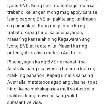
iyong BVE. Kung nais mong magsimula sa
trabaho, kailangan mong mag apply para sa
isang bagong BVE at ipakita ang kahirapan
sa pananalapi. Kung magsimula ka ng
trabaho kapag hindi ka pinapayagan,
maaaring kanselahin ng Kagawaran ang
iyong BVE at i detain ka. Maaari ka ring
potensyal na alisin mula sa Australia.
Pinapayagan ka ng BVE na manatili sa
Australia nang naaayon sa batas sa loob ng
maikling panahon. Kapag umalis ka na ng
Australia, matatapos agad ang visa na ito at
hindi ka na makakapasok muli sa Australia
maliban kung mayroon kang valid
substantive visa.