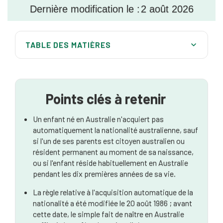
Dernière modification le :
2 août 2026
TABLE DES MATIÈRES
Comprendre la citoyenneté australienne de
naissance
Citoyenneté par le biais d'une demande pour les
Points clés à retenir
enfants
Un enfant né en Australie n'acquiert pas
Cas particuliers pour la citoyenneté australienne
automatiquement la nationalité australienne, sauf
des enfants
si l'un de ses parents est citoyen australien ou
résident permanent au moment de sa naissance,
Avantages de la citoyenneté australienne pour les
ou si l'enfant réside habituellement en Australie
enfants
pendant les dix premières années de sa vie.
Comment les avocats spécialisés en droit des
La règle relative à l'acquisition automatique de la
migrations peuvent-ils aider ?
nationalité a été modifiée le 20 août 1986 ; avant
cette date, le simple fait de naître en Australie
Foire aux questions (FAQ)