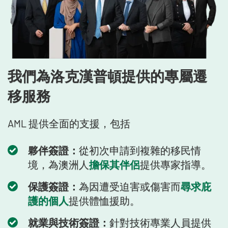
我們為洛克漢普頓提供的專屬遷
移服務
AML 提供全面的支援，包括
夥伴簽證：
從初次申請到複雜的移民情
境，為澳洲人
擔保其伴侶
提供專家指導。
保護簽證：
為因遭受迫害或傷害而
尋求庇
護的個人
提供體恤援助。
就業與技術簽證：
針對技術專業人員提供