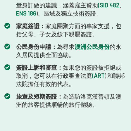
量身訂做的建議，涵蓋雇主贊助
(SID 482
、
ENS 186
)、區域及獨立技術簽證。
家庭簽證：
家庭團聚方面的專家支援，包
括父母、子女及餘下親屬簽證。
公民身份申請：
為尋求
澳洲公民身份
的永
久居民提供全面協助。
簽證上訴和審查：
如果您的簽證被拒絕或
取消，您可以在行政審查法庭
(ART
) 和聯邦
法院擔任有效的代表。
旅遊及短期簽證：
為造訪洛克漢普頓及澳
洲的旅客提供順暢的旅行體驗。