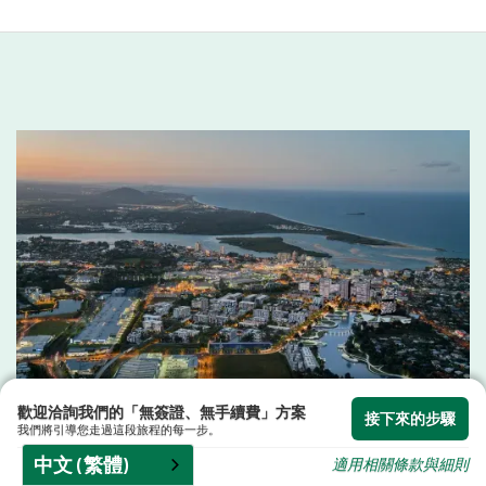
歡迎洽詢我們的「無簽證、無手續費」方案
接下來的步驟
我們將引導您走過這段旅程的每一步。
慶祝洛克漢普頓豐富的移民傳統
中文 (繁體)
適用相關條款與細則