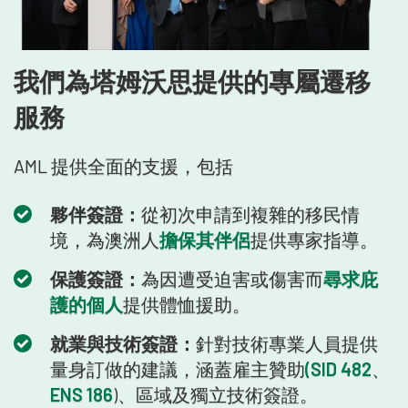
我們為塔姆沃思提供的專屬遷移
服務
AML 提供全面的支援，包括
夥伴簽證：
從初次申請到複雜的移民情
境，為澳洲人
擔保其伴侶
提供專家指導。
保護簽證：
為因遭受迫害或傷害而
尋求庇
護的個人
提供體恤援助。
就業與技術簽證：
針對技術專業人員提供
量身訂做的建議，涵蓋雇主贊助
(SID 482
、
ENS 186
)、區域及獨立技術簽證。