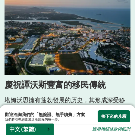
慶祝譚沃斯豐富的移民傳統
塔姆沃思擁有蓬勃發展的历史，其形成深受移
民浪潮影響。作為新英格蘭地區的重要農業中
歡迎洽詢我們的「無簽證、無手續費」方案
心，這裡長期吸引著人們前來耕耘土地。近年
接下來的步驟
我們將引導您走過這段旅程的每一步。
來，塔姆沃思更成為技術移民與難民的溫暖家
中文 (繁體)
適用相關條款與細則
園，特別是來自非洲國家的移民，他們不僅豐