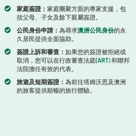
家庭簽證：
家庭團聚方面的專家支援，包
括父母、子女及餘下親屬簽證。
公民身份申請：
為尋求
澳洲公民身份
的永
久居民提供全面協助。
簽證上訴和審查：
如果您的簽證被拒絕或
取消，您可以在行政審查法庭
(ART
) 和聯邦
法院擔任有效的代表。
旅遊及短期簽證：
為前往塔姆沃思及澳洲
的旅客提供順暢的旅行體驗。