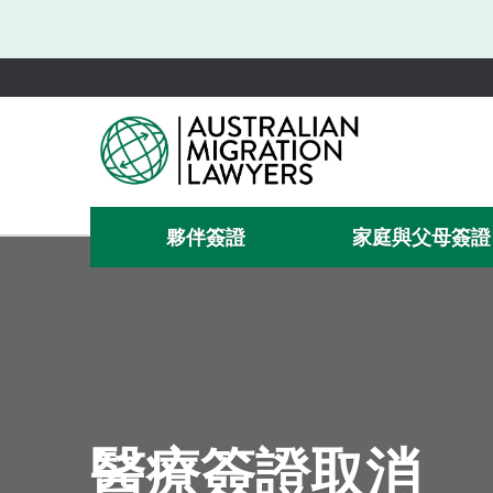
夥伴簽證
家庭與父母簽證
醫療簽證取消