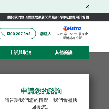
關於我們
獎項
媒體
成果
新聞與最新消息
職缺
費用計算機
1300 207 442
聯絡人
2025 年 Telstra 最佳商
業獎提名企業
申訴與取消
其他簽證
申請您的諮詢
請告訴我們您的情況，我們會盡快
回覆您。