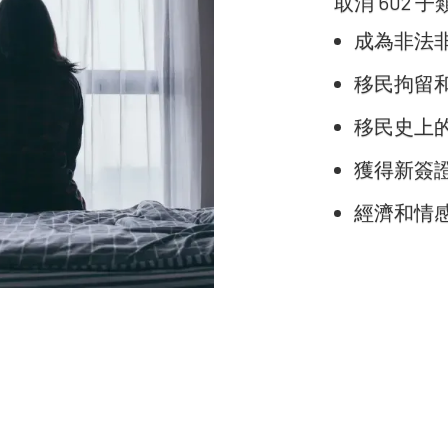
取消 602
成為非法
移民拘留
移民史上
獲得新簽
經濟和情