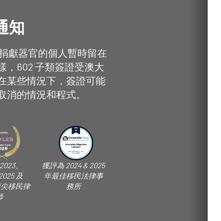
通知
療或捐獻器官的個人暫時留在
，602 子類簽證受澳大
在某些情況下，簽證可能
取消的情況和程式。
2023、
獲評為 2024 & 2025
2025 及
年最佳移民法律事
年頂尖移民律
務所
師