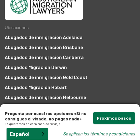
Ubicaciones
Abogados de inmigración Adelaida
Abogados de inmigración Brisbane
Abogados de inmigración Canberra
Abogados Migracion Darwin
Abogados de inmigración Gold Coast
Abogados Migración Hobart
Abogados de inmigración Melbourne
Abogados de inmigración Perth
Pregunta por nuestras opciones «Si no
Migración Abogados Sydney
Próximos pasos
consigues el visado, no pagas nada»
Te guiaremos en cada paso de tu viaje.
Visados
Español
Se aplican los términos y condiciones
Visados para socios