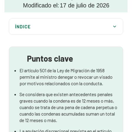
Modificado el:
17 de julio de 2026
ÍNDICE
¿Cuál es la prueba de carácter del artículo 501?
Principales motivos de anulación o denegación de un
visado
Puntos clave
¿Quién corre más riesgo de que le cancelen el
El artículo 501 de la Ley de Migración de 1958
visado?
permite al ministro denegar o revocar un visado
por motivos relacionados con la conducta.
¿Qué ocurre tras una cancelación o denegación
basada en el carácter?
Se considera que existen antecedentes penales
graves cuando la condena es de 12 meses o más,
Cómo proteger su visado
cuando se trata de una pena de cadena perpetua o
cuando las condenas acumuladas suman un total
Reflexiones finales
de 12 meses o más.
La anulación discrecional prevista en el artículo