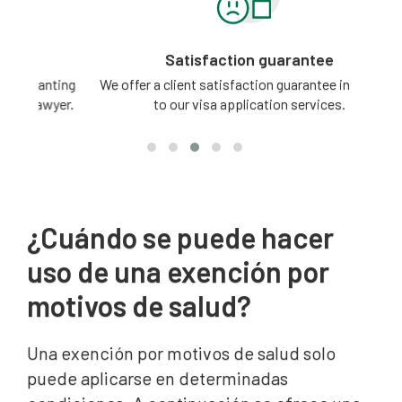
Satisfaction guarantee
ting
We offer a client satisfaction guarantee in relation
3 -
yer.
to our visa application services.
¿Cuándo se puede hacer
uso de una exención por
motivos de salud?
Una exención por motivos de salud solo
puede aplicarse en determinadas