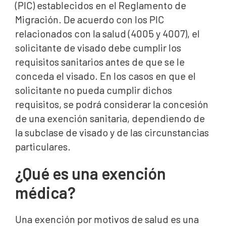
(PIC) establecidos en el Reglamento de
Migración. De acuerdo con los PIC
Pruebas que justifican una exención por motivos de
salud
relacionados con la salud (4005 y 4007), el
solicitante de visado debe cumplir los
Circunstancias conmovedoras y de peso
requisitos sanitarios antes de que se le
Exenciones sanitarias y revisión del tratamiento
conceda el visado. En los casos en que el
antirretroviral
solicitante no pueda cumplir dichos
Por qué es importante contar con asesoramiento
requisitos, se podrá considerar la concesión
profesional en materia de exenciones sanitarias
de una exención sanitaria, dependiendo de
¿Necesitas ayuda con una exención médica?
la subclase de visado y de las circunstancias
particulares.
Preguntas frecuentes
¿Qué es una exención
médica?
Una exención por motivos de salud es una