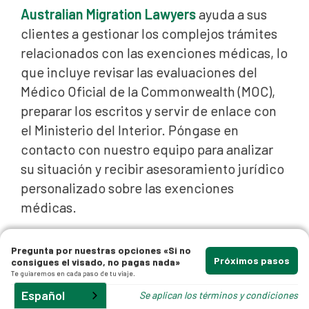
Australian Migration Lawyers
ayuda a sus
clientes a gestionar los complejos trámites
relacionados con las exenciones médicas, lo
que incluye revisar las evaluaciones del
Médico Oficial de la Commonwealth (MOC),
preparar los escritos y servir de enlace con
el Ministerio del Interior. Póngase en
contacto con nuestro equipo para analizar
su situación y recibir asesoramiento jurídico
personalizado sobre las exenciones
médicas.
Preguntas frecuentes
Pregunta por nuestras opciones «Si no
Próximos pasos
consigues el visado, no pagas nada»
Te guiaremos en cada paso de tu viaje.
¿Qué es una exención médica
Español
Se aplican los términos y condiciones