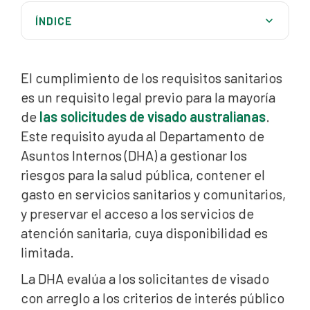
ÍNDICE
¿Qué es una exención médica?
El cumplimiento de los requisitos sanitarios
¿Qué visados permiten una exención médica (PIC
4007)?
es un requisito legal previo para la mayoría
de
las solicitudes de visado australianas
.
Actualización importante: Umbral de coste
significativo (SCT)
Este requisito ayuda al Departamento de
Asuntos Internos (DHA) a gestionar los
¿Quién puede decidir sobre una exención sanitaria?
riesgos para la salud pública, contener el
¿Cuándo se puede hacer uso de una exención por
gasto en servicios sanitarios y comunitarios,
motivos de salud?
y preservar el acceso a los servicios de
¿Qué es el «perjuicio al acceso»?
atención sanitaria, cuya disponibilidad es
limitada.
¿Qué significan los términos «indebido» y «mitigar»
en las exenciones sanitarias?
La DHA evalúa a los solicitantes de visado
con arreglo a los criterios de interés público
Cómo se evalúan las solicitudes de exención
sanitaria