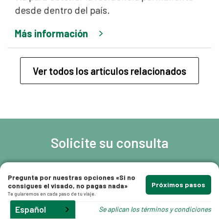
desde dentro del país.
que
Más información
Ver todos los artículos relacionados
s
Solicite su consulta
Cuéntenos un poco su situación y uno de
Pregunta por nuestras opciones «Si no
nuestros abogados especializados en
Próximos pasos
consigues el visado, no pagas nada»
migración se pondrá en contacto con usted lo
Te guiaremos en cada paso de tu viaje.
antes posible.
Español
Se aplican los términos y condiciones