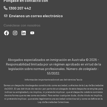
Póngase en contacto con
1300 207 442
Envíanos un correo electrónico
Conéctese con nosotros
que
Abogados especializados en inmigración en Australia © 2026 -
Responsabilidad limitada por un régimen aprobado en virtud de la
legislación sobre normas profesionales
.
Número
de colegiado
:
5513032.
Información importante sobre el uso del término "socio
s
Somos un despacho de abogados constituido como sociedad, a efectos de la Ley de Sociedades
de 2001. El uso del título de «socio» por parte de un abogado de este despacho se emplea para
indicar su antigüedad y no implica, ni pretende implicar, que el despacho celebre contratos
de otra forma que no sea como sociedad. Para evitar cualquier duda, dicho título no implica,
ni pretende implicar, que exista legalmente una sociedad colectiva tal y como se define en la
Ley de Sociedades Colectivas.