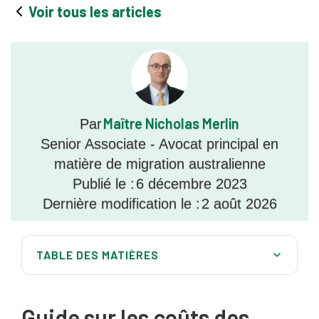
Voir tous les articles
Maître Nicholas Merlin
Par
Senior Associate - Avocat principal en
matière de migration australienne
Publié le :
6 décembre 2023
Dernière modification le :
2 août 2026
TABLE DES MATIÈRES
Guide sur les coûts des visas de parents en Australie
Pourquoi le visa pour parents prend-il autant de
Guide sur les coûts des
temps ? Le plafond fixé au niveau de la planification