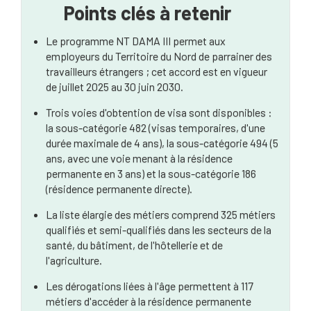
Points clés à retenir
Critères d'éligibilité pour les employeurs
Le programme NT DAMA III permet aux
Processus d'accord de travail
employeurs du Territoire du Nord de parrainer des
travailleurs étrangers ; cet accord est en vigueur
Liste élargie des professions
de juillet 2025 au 30 juin 2030.
Concessions disponibles
Trois voies d'obtention de visa sont disponibles :
la sous-catégorie 482 (visas temporaires, d'une
Seuil de revenu pour les compétences de base
durée maximale de 4 ans), la sous-catégorie 494 (5
(CSIT) Concessions
ans, avec une voie menant à la résidence
Voie d'accès à la résidence permanente
permanente en 3 ans) et la sous-catégorie 186
(résidence permanente directe).
La liste élargie des métiers comprend 325 métiers
qualifiés et semi-qualifiés dans les secteurs de la
santé, du bâtiment, de l'hôtellerie et de
l'agriculture.
Les dérogations liées à l'âge permettent à 117
métiers d'accéder à la résidence permanente