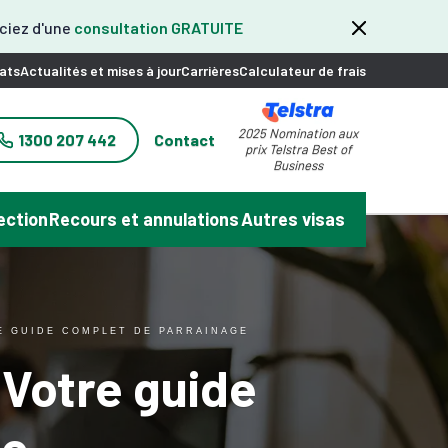
iciez d'une
consultation GRATUITE
ats
Actualités et mises à jour
Carrières
Calculateur de frais
2025 Nomination aux
1300 207 442
Contact
prix Telstra Best of
Business
ection
Recours et annulations
Autres visas
E GUIDE COMPLET DE PARRAINAGE
 Votre guide
ge