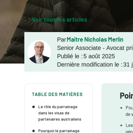
Voir tous les articles
Maître Nicholas Merlin
Par
Senior Associate - Avocat pr
Publié le :
5 août 2025
Dernière modification le :
31 j
Poi
TABLE DES MATIÈRES
Le rôle du parrainage
Pou
dans les visas de
de 
partenaires australiens
Les
Pourquoi le parrainage
gén