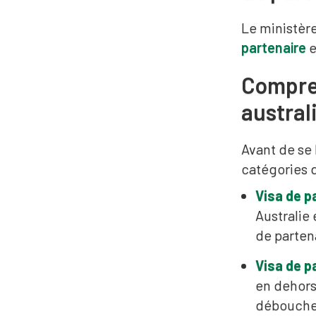
Le ministère
partenaire
e
Compren
austral
Avant de se 
catégories d
Visa de p
Australie
de parten
Visa de p
en dehors 
déboucher