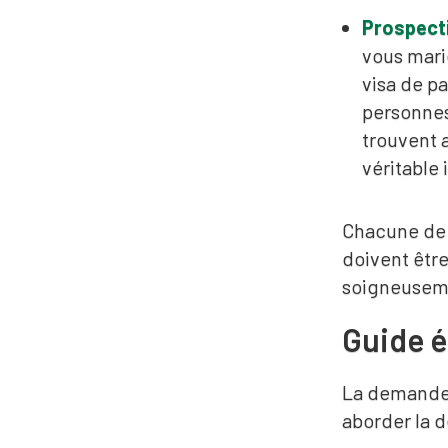
Prospecti
vous mari
visa de p
personnes 
trouvent 
véritable 
Chacune de c
doivent être
soigneuseme
Guide é
La demande 
aborder la 