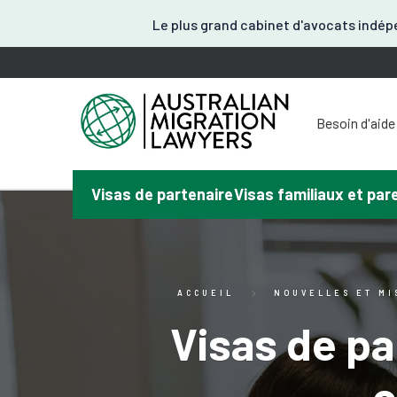
Le plus grand cabinet d'avocats indépe
Besoin d'aide
Vous avez 
Vous avez
Avez-vous
Visas de partenaire
Visas familiaux et pa
Vous avez be
No
ACCUEIL
NOUVELLES ET MI
Visas de pa
c