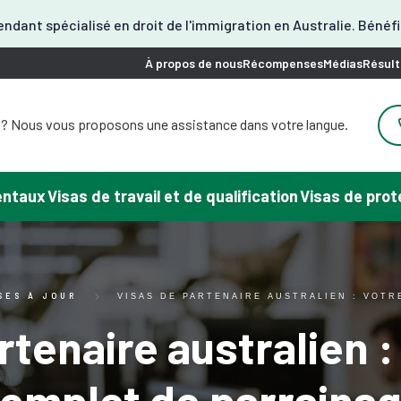
ndant spécialisé en droit de l'immigration en Australie. Bénéf
À propos de nous
Récompenses
Médias
Résult
 ? Nous vous proposons une assistance dans votre langue.
besoin d'aide ? Une assistance en coréen est disponible.
 besoin d'aide ? Nous pouvons vous aider en japonais.
 besoin d'aide ? Nous proposons un service en chinois.
rentaux
Visas de travail et de qualification
Visas de prot
soin d'aide pour votre visa ? Nous pouvons vous aider en
espagnol.
us proposons ici une assistance en vietnamien.
SES À JOUR
VISAS DE PARTENAIRE AUSTRALIEN : VOTR
rtenaire australien :
omplet de parraina