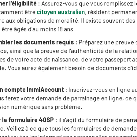
r l'éligibilité :
Assurez-vous que vous remplissez les
otamment être
citoyen australien
, résident permanen
ire aux obligations de moralité. Il existe souvent des
 être âgés d'au moins 18 ans.
bler les documents requis :
Préparez une preuve d
e, ainsi que la preuve de l'authenticité de la relatio
ées de votre acte de naissance, de votre passeport ac
le. Vous aurez également besoin de documents d'ide
un compte ImmiAccount :
Inscrivez-vous en ligne aup
s ferez votre demande de parrainage en ligne, ce q
sion numérique sans problème.
 le formulaire 40SP :
il s'agit du formulaire de par
ie. Veillez à ce que tous les formulaires de demand
sant toutes les informations personnelles nécessair