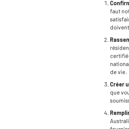
Confirme
faut n
satisfa
doivent
Rassem
résidenc
certifi
nationa
de vie.
Créer 
que vou
soumis
Remplir
Austral
fournis