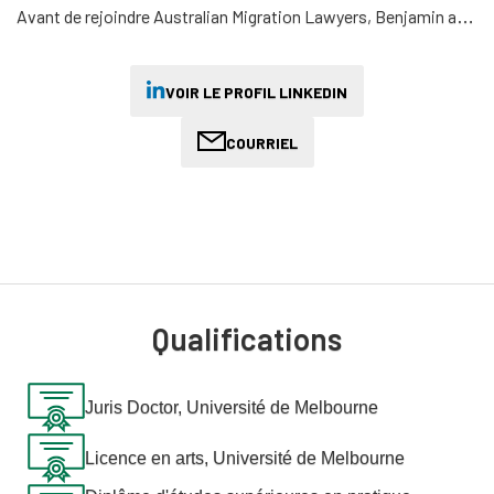
Avant de rejoindre Australian Migration Lawyers, Benjamin a
perfectionné ses compétences dans l'un des cabinets
d'avocats les plus réputés d'Australie, où il était avocat
principal et supervisait une équipe d'avocats se consacrant
VOIR LE PROFIL LINKEDIN
exclusivement au droit de l'immigration. C'est là que Benjamin
a développé un vif intérêt pour les affaires portées devant les
COURRIEL
tribunaux, un domaine dans lequel il a obtenu un succès
remarquable. En effet, le dossier de Benjamin au tribunal est
exemplaire, puisqu'il obtient régulièrement des résultats
positifs pour ses clients grâce à ses plaidoiries astucieuses et
à ses connaissances juridiques approfondies.
La passion de Benjamin pour le droit des migrations et les
Qualifications
droits de l'homme ne se limite pas à ses activités
professionnelles. Il s'est toujours engagé bénévolement auprès
d'organisations à but non lucratif qui se consacrent au soutien
Juris Doctor, Université de Melbourne
des réfugiés et des migrants. Son engagement bénévole actuel
auprès de Refugee Legal l'amène à s'occuper d'affaires
Licence en arts, Université de Melbourne
difficiles et complexes. Ce travail reflète son profond