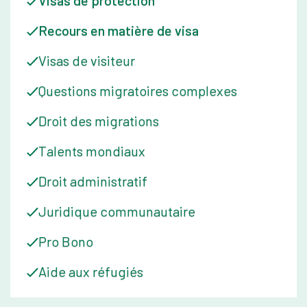
Visas de protection
une compréhension méticuleuse de la loi, un esprit stratégique
et un cœur compatissant, ce qui fait de lui un allié inestimable
Recours en matière de visa
pour ceux qui cherchent à relever les défis de la migration.
Visas de visiteur
En dehors du droit, Benjamin est marié à un médecin et aime
Questions migratoires complexes
passer du temps avec sa jeune famille.
Droit des migrations
Talents mondiaux
Droit administratif
Juridique communautaire
Pro Bono
Aide aux réfugiés