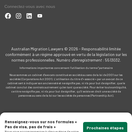
Connectez-vous avec nous
Australian Migration Lawyers © 2026 - Responsabilité limitée
conformément à un régime approuvé en vertu de la législation sur les
normes professionnelles
.
Numéro
d'enregistrement
: 5513032.
Informations importantes concernant l'utilisation du terme "partenaire
Nous sommes un cabinet d'avocats constitué en société au sens de la loi de 2001 sur les
sociétés (Corporations Act 2001). L'utilisation du titre d'« associé » par un avocat de ce
cabinet sert à indiquer son ancienneté et ne signifie pas, ni n'a pour but de signifier, que le
cabinet conclut des contrats autrement qu'en tant que société. Pour éviter toute ambiguïté,
ce titre ne signifie pas, ni n'a pour but de signifier, qu'il existe en droit une société de
personnes au sens de la loi sur les sociétés de personnes (Partnership Act).
Renseignez-vous sur nos formules «
Pas de visa, pas de frais »
Prochaines étapes
Nous vous accompagnerons à chaque étape de votre