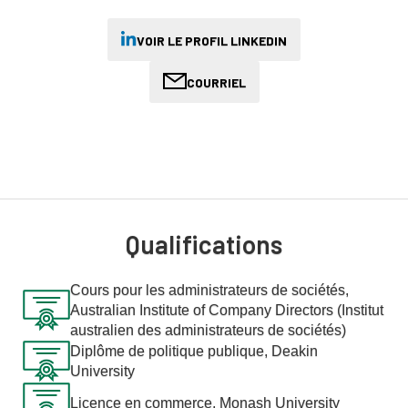
des entreprises, des administrations et des cabinets de
conseil. Madeleine a également travaillé avec un large éventail
VOIR LE PROFIL LINKEDIN
de clients en tant que consultante en gestion et dans le cadre
de programmes de transformation à la National Australia Bank.
COURRIEL
Dirigeante confirmée, Madeleine était auparavant chef de
cabinet dans le secteur de l'éducation, où elle supervisait la
stratégie et les opérations d'environ 1 500 personnes.
Qualifications
Cours pour les administrateurs de sociétés,
Australian Institute of Company Directors (Institut
australien des administrateurs de sociétés)
Diplôme de politique publique, Deakin
University
Licence en commerce, Monash University