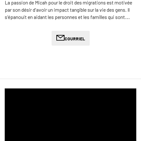
La passion de Micah pour le droit des migrations est motivée
par son désir d'avoir un impact tangible sur la vie des gens. Il
s'épanouit en aidant les personnes et les familles qui sont
persécutées, en leur offrant le soutien juridique dont elles ont
besoin pour se mettre à l'abri et se construire un avenir
meilleur. Son engagement en faveur de la justice et son
COURRIEL
empathie pour les personnes en situation de vulnérabilité
soulignent son dévouement à ce domaine.
Au-delà de ses activités professionnelles, Micah a un côté
créatif qu'il nourrit en écrivant des nouvelles. Ce hobby lui
permet d'explorer différents récits et d'exprimer sa créativité,
ce qui apporte un équilibre à son travail juridique. Dans ses
écrits, il explore différents thèmes et personnages, mettant
ainsi en valeur sa polyvalence et son imagination.