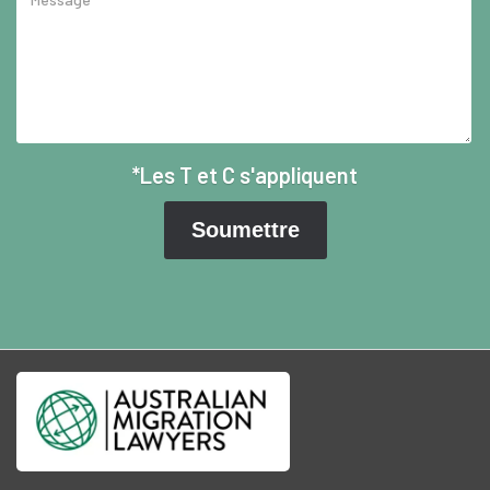
*Les T et C s'appliquent