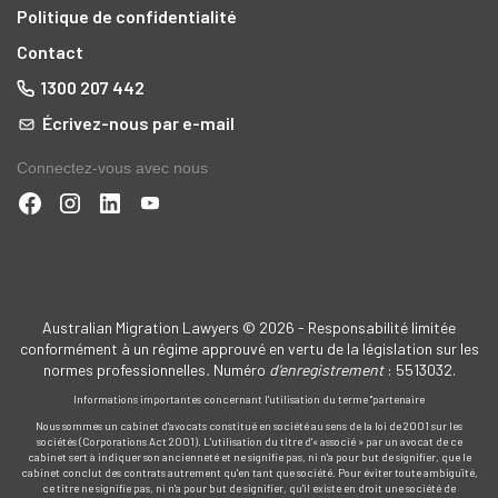
Politique de confidentialité
Contact
1300 207 442
Écrivez-nous par e-mail
Connectez-vous avec nous
Australian Migration Lawyers © 2026 - Responsabilité limitée
conformément à un régime approuvé en vertu de la législation sur les
normes professionnelles
.
Numéro
d'enregistrement
: 5513032.
Informations importantes concernant l'utilisation du terme "partenaire
Nous sommes un cabinet d'avocats constitué en société au sens de la loi de 2001 sur les
sociétés (Corporations Act 2001). L'utilisation du titre d'« associé » par un avocat de ce
cabinet sert à indiquer son ancienneté et ne signifie pas, ni n'a pour but de signifier, que le
cabinet conclut des contrats autrement qu'en tant que société. Pour éviter toute ambiguïté,
ce titre ne signifie pas, ni n'a pour but de signifier, qu'il existe en droit une société de