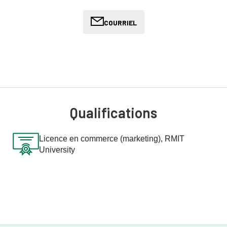
active et affectionne particulièrement les activités de plein air,
notamment la randonnée. Elle est également passionnée par
COURRIEL
les voyages et apprécie les occasions de découvrir de
nouvelles expériences et perspectives.
Qualifications
Licence en commerce (marketing), RMIT
University