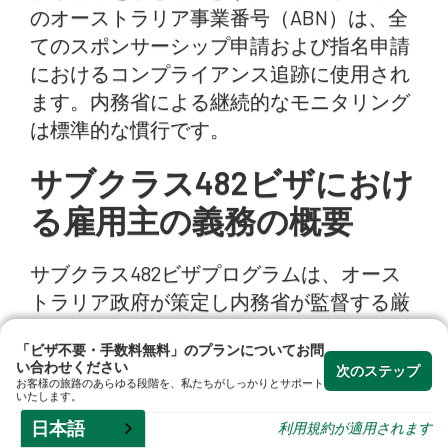
のオーストラリア事業番号（ABN）は、全
てのスポンサーシップ申請および指名申請
なビ
におけるコンプライアンス追跡に使用され
ださ
ます。内務省による継続的なモニタリング
は標準的な慣行です。
サブクラス482ビザにおけ
る雇用主の義務の概要
専
サブクラス482ビザプログラムは、オース
トラリア政府が策定し内務省が監督する厳
格なスポンサー義務に基づき、スポンサー
「ビザ不要・手数料無料」のプランについてお問
従業員と国内労働市場を保護することを目
い合わせください
次のステップ
的としています。標準ビジネススポンサー
お客様の旅路のあらゆる段階を、私たちがしっかりとサポート
いたします。
シップまたは労働協定を保持する全てのス
日本語
利用規約が適用されます
ポンサー雇用主は、この義務を遵守するこ