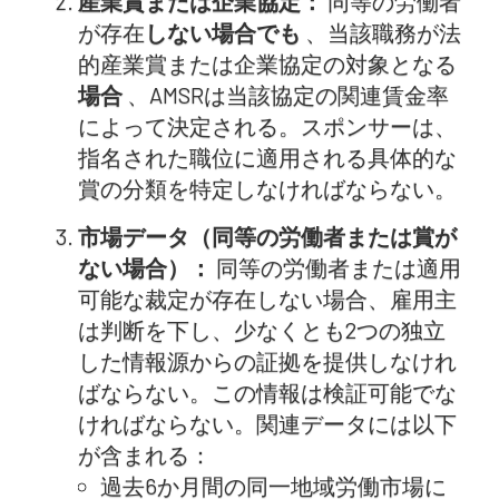
産業賞または企業協定：
同等の労働者
が存在
しない場合でも
、当該職務が法
的産業賞または企業協定の対象となる
場合
、AMSRは当該協定の関連賃金率
によって決定される。スポンサーは、
指名された職位に適用される具体的な
賞の分類を特定しなければならない。
市場データ（同等の労働者または賞が
ない場合）：
同等の労働者または適用
可能な裁定が存在しない場合、雇用主
は判断を下し、少なくとも2つの独立
した情報源からの証拠を提供しなけれ
ばならない。この情報は検証可能でな
ければならない。関連データには以下
が含まれる：
過去6か月間の同一地域労働市場に