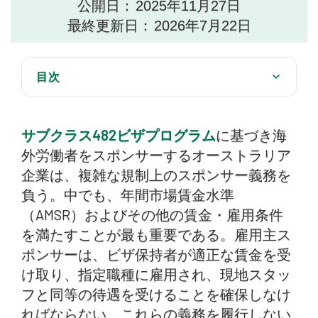
公開日：
2025年11月27日
最終更新日：
2026年7月22日
目次
コア給与要件：スポンサー付き労働者のための二つ
の黄金律
サブクラス482ビザプログラム
に基づき海
Australia Migration Lawyers can help you all over
外労働者をスポンサーするオーストラリア
Australia
企業は、複雑な規制上のスポンサー義務を
給与以外の継続的なスポンサーシップ義務
負う。中でも、年間市場賃金水準
（AMSR）およびその他の賃金・雇用条件
採用、差別、および法令遵守違反
を満たすことが最も重要である。雇用主ス
労働協定と専門職枠
ポンサーは、ビザ保持者が適正な賃金を受
け取り、指定職種に雇用され、現地スタッ
経路と将来の変化
フと同等の待遇を受けることを確保しなけ
サブクラス482ビザにおける雇用主の義務の概要
ればならない。これらの義務を履行しない