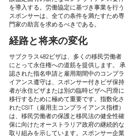
を導入する。労働協定に基づき事業を行う
スポンサーは、全ての条件を満たすため専
門家の助言を求めるべきである。
経路と将来の変化
サブクラス482ビザは、多くの移民労働者
にとって永住権への道筋を提供します。 承
認された指名申請と雇用期間中のコンプラ
イアンス遵守は、スポンサー付きビザ保持
者が永住ビザまたは別の臨時ビザへ円滑に
移行するために極めて重要です。指数化さ
れたCSIT（雇用主コンプライアンス指標）
は、移民労働者の保護と移民法の健全性確
保に向けたオーストラリア政府の継続的な
取り組みを示しています。スポンサー企業