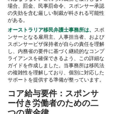
482ビザの義務に関するよくある質問（FAQ）
場合、罰金、民事罰命令、スポンサー承認
の失効を含む厳しい制裁が科される可能性
がある。
オーストラリア移民弁護士事務所は、
スポ
ンサーとなる雇用主、人事担当者、および
スポンサービザ保持者が自らの責任を理解
し、内務省の要件に基づく継続的なコンプ
ライアンスを確保できるよう、この詳細な
ガイドを作成しました。当事務所は移民法
の複雑性を理解しており、個別に対応した
サポートを提供する準備が整っています。
コア給与要件：スポンサ
ー付き労働者のための二
つの黄金律