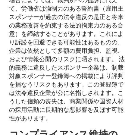
て、労働省は強制力のある誓約書（雇用主
スポンサーが過去の法令違反の是正と将来
の業務改善を約束する法的拘束力のある合
意）を締結することがあります。これによ
り訴訟を回避できる可能性はあるものの、
企業は依然として多額の費用負担、監視、
および情報公開のリスクに晒されます。 法
的義務に違反したスポンサー企業は、制裁
対象スポンサー登録簿への掲載により評判
を損なうリスクもあります。この登録簿で
は法令違反企業が公に名指しされます。こ
うした信頼の喪失は、商業関係や国際人材
の採用活動に長期的な悪影響を及ぼす可能
性があります。
コンプライアンス維持の