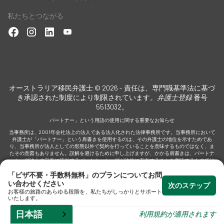
私たちとつながる
なビ
ださ
オーストラリア移民弁護士 © 2026 - 責任は、専門職基準法に基づ
き承認された制度により制限されています
。弁護士登録
番号
5513032。
専
パートナー」という用語の使用に関する重要なお知らせ
当事務所は、2001年会社法上の法人である法人化された法律事務所です。当事務所において
弁護士が「パートナー」という肩書きを使用するのは、その弁護士の地位を示すためであ
り、当事務所が法人としての形態以外で契約を行っていることを意味するものではなく、ま
たその意図もありません。誤解を避けるために申し上げますが、かかる肩書きは、パートナ
ーシップ法上の定義に該当するパートナーシップが法的に存在することを意味するものでは
なく、またその意図もありません。
「ビザ不要・手数料無料」のプランについてお問
い合わせください
次のステップ
お客様の旅路のあらゆる段階を、私たちがしっかりとサポート
いたします。
日本語
利用規約が適用されます