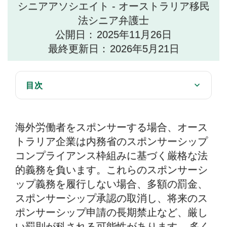
シニアアソシエイト - オーストラリア移民
法シニア弁護士
公開日：
2025年11月26日
最終更新日：
2026年5月21日
目次
標準的なビジネススポンサーのコンプライアンスリ
スクの主要領域
海外労働者をスポンサーする場合、オース
記録管理と通知の重要な役割
トラリア企業は内務省のスポンサーシップ
コンプライアンス枠組みに基づく厳格な法
スポンサー契約違反の結果
的義務を負います。これらのスポンサーシ
コンプライアンス維持のための積極的戦略
ップ義務を履行しない場合、多額の罰金、
オーストラリア移民弁護士がお手伝いできること
スポンサーシップ承認の取消し、将来のス
ポンサーシップ申請の長期禁止など、厳し
い罰則が科される可能性があります。 多く