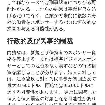
して稀なケースでは刑事訴追につながる可
能性がある。これらの結果は事業運営を妨
げるだけでなく、企業が将来的に複数の海
外労働者をスポンサーする能力に恒久的な
損害を与える可能性がある。
行政的及び民事的制裁
内務省は、新規ビザ保持者のスポンサー資
格を停止する、または標準ビジネススポン
サーとしての地位を取り消すなどの行政措
置を講じることがあります。法人に対して
は、法令違反に対する民事罰が初回違反で
最大82,500ドル、再犯では165,000ドルに
達する可能性があります。 違反に関与した
個人も個人罰金の対象となる可能性があり
ます。これらの厳しい罰則は不正行為を抑