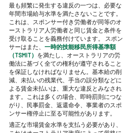
最も頻繁に発生する違反の一つは、必要な
年間市場給与水準を満たさないことです。
これは、スポンサー付き労働者が同等のオ
ーストラリア人労働者と同じ賃金と条件を
受け取ることを義務付けています。 スポン
サーはまた、
一時的技能移民所得基準額
（TSMIT）
を満たし、オーストラリアの労
働法に基づく全ての権利が遵守されること
を保証しなければなりません。基本給の削
減、未払いの残業代、手当の誤分類などに
よる賃金未払いは、重大な違反とみなされ
ます。これは多くの場合、即時罰則につな
がり、民事罰金、返還命令、事業者のスポ
ンサー権停止に至る可能性があります。
適正な市場賃金水準を支払う必要があり、
これはオーストラリア政府によって厳格に