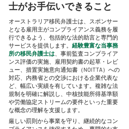
士がお手伝いできること
オーストラリア移民弁護士は、スポンサー
となる雇用主がコンプライアンス義務を履
行できるよう、包括的な法的助言と専門的
サービスを提供します。
経験豊富な当事務
所の移民弁護士は
、事前監査コンプライア
ンス評価の実施、雇用契約書の起草・レビ
ュー、措置実施意向通知書（NOITTA）への
対応、内務省との交渉における企業代表な
ど、幅広い実績を有しています。複雑な法
規制を明確に解説し、中核技能所得基準額
や労働協定ストリームの要件といった重要
な概念の理解を支援します。
厳しい罰則から事業を守り、継続的なコン
プライアンスを確保するため、専門的な支