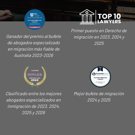
Primer puesto en Derecho de
Ganador del premio al bufete
migración en 2023, 2024 y
de abogados especializado
2025
en migración más fiable de
Australia 2023-2026
Clasificado entre los mejores
Mejor bufete de migración
abogados especializados en
2024 y 2025
inmigración de 2023, 2024,
2025 y 2026