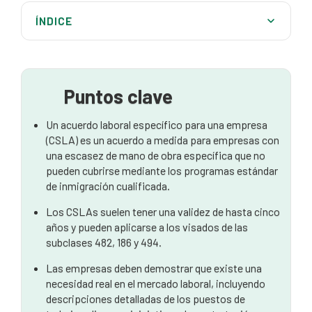
ÍNDICE
¿Por qué debería una empresa plantearse un CSLA?
¿Qué visados se conceden por esta vía?
Puntos clave
Australia Migration Lawyers can help you all over
Australia
Un acuerdo laboral específico para una empresa
(CSLA) es un acuerdo a medida para empresas con
¿Qué necesita demostrar?
una escasez de mano de obra específica que no
pueden cubrirse mediante los programas estándar
Preocupaciones del Ministerio del Interior
de inmigración cualificada.
Preguntas frecuentes
Los CSLAs suelen tener una validez de hasta cinco
años y pueden aplicarse a los visados de las
Conclusión
subclases 482, 186 y 494.
Las empresas deben demostrar que existe una
necesidad real en el mercado laboral, incluyendo
descripciones detalladas de los puestos de