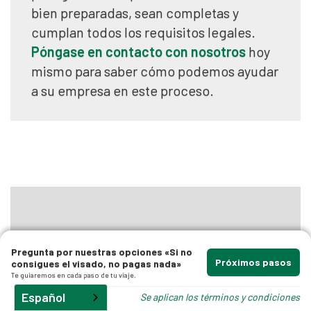
que
bien preparadas, sean completas y
cumplan todos los requisitos legales.
Póngase en contacto con nosotros
hoy
mismo para saber cómo podemos ayudar
a su empresa en este proceso.
s
AVISO LEGAL:
Los artículos y entradas de
Pregunta por nuestras opciones «Si no
blog publicados por
Australian Migration
Próximos pasos
consigues el visado, no pagas nada»
Lawyers
ofrecen únicamente información
Te guiaremos en cada paso de tu viaje.
general y no constituyen asesoramiento
Español
Se aplican los términos y condiciones