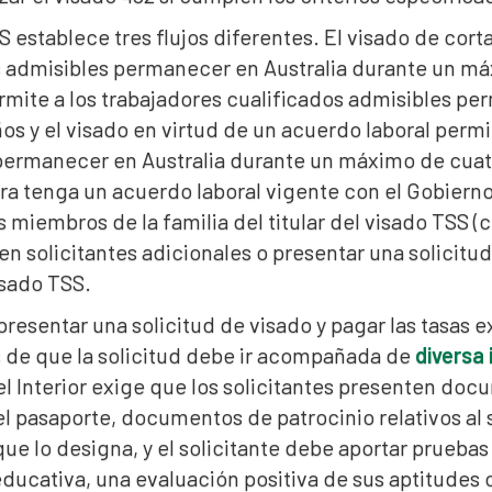
S establece tres flujos diferentes. El visado de cort
s admisibles permanecer en Australia durante un má
rmite a los trabajadores cualificados admisibles p
os y el visado en virtud de un acuerdo laboral permi
permanecer en Australia durante un máximo de cuat
ra tenga un acuerdo laboral vigente con el Gobierno
s miembros de la familia del titular del visado TSS (
en solicitantes adicionales o presentar una solicitu
visado TSS.
esentar una solicitud de visado y pagar las tasas ex
 de que la solicitud debe ir acompañada de
diversa
el Interior exige que los solicitantes presenten doc
l pasaporte, documentos de patrocinio relativos al s
e lo designa, y el solicitante debe aportar prueba
educativa, una evaluación positiva de sus aptitudes 