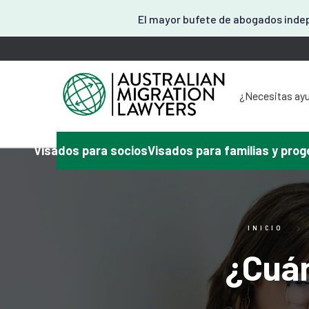
El mayor bufete de abogados indep
¿Necesitas ayu
¿Necesita a
¿Tiene algún 
¿Necesita
Visados para socios
Visados para familias y prog
¿Necesitas a
Aquí o
INICIO
¿Cuán