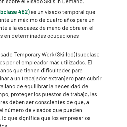
n sobre el visado Skils in Demand.
ubclase 482)
es un visado temporal que
urante un máximo de cuatro años para un
ente a la escasez de mano de obra en el
dos en determinadas ocupaciones
visado Temporary Work (Skilled) (subclase
os por el empleador más utilizados. El
ianos que tienen dificultades para
nar a un trabajador extranjero para cubrir
raliano de equilibrar la necesidad de
po, proteger los puestos de trabajo, las
dores deben ser conscientes de que, a
n el número de visados que pueden
lo que significa que los empresarios
ados.