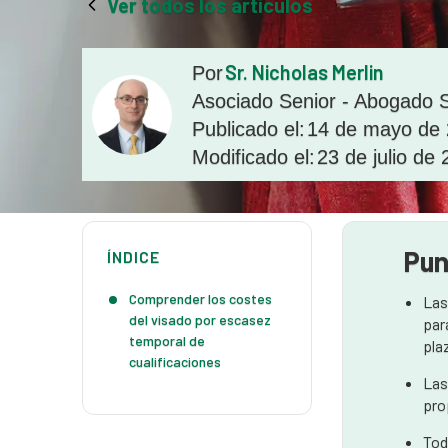
Ver todos los artículos
Sr. Nicholas Merlin
Por
Asociado Senior - Abogado S
Publicado el:
14 de mayo de
Modificado el:
23 de julio de
Pun
ÍNDICE
Comprender los costes
Las
del visado por escasez
par
temporal de
pla
cualificaciones
Las
pro
Tod