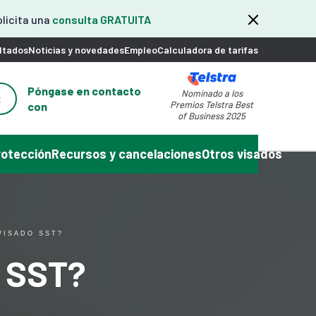
olicita una
consulta GRATUITA
ltados
Noticias y novedades
Empleo
Calculadora de tarifas
Póngase en contacto
Nominado a los
2
Premios Telstra Best
con
of Business 2025
rotección
Recursos y cancelaciones
Otros visados
VISADO SST?
o SST?