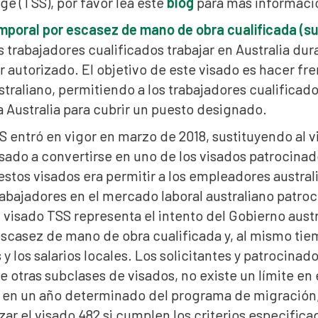
age (TSS), por favor lea este
blog
para más informació
mporal por escasez de mano de obra cualificada (s
s trabajadores cualificados trabajar en Australia d
 autorizado. El objetivo de este visado es hacer fr
traliano, permitiendo a los trabajadores cualifica
a Australia para cubrir un puesto designado.
S entró en vigor en marzo de 2018, sustituyendo al 
asado a convertirse en uno de los visados patrocinad
estos visados era permitir a los empleadores austral
abajadores en el mercado laboral australiano patroci
l visado TSS representa el intento del Gobierno aust
escasez de mano de obra cualificada y, al mismo tiem
y los salarios locales. Los solicitantes y patrocina
e otras subclases de visados, no existe un límite e
en un año determinado del programa de migración, 
zar el visado 482 si cumplen los criterios especific