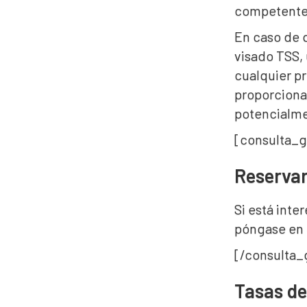
competent
En caso de q
visado TSS,
cualquier pr
proporcionar
potencialme
[consulta_g
Reservar
Si está int
póngase en 
[/consulta_g
Tasas de