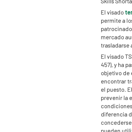
Skills Short
El visado
te
permite a lo
patrocinador
mercado aus
trasladarse 
El visado TS
457), y ha p
objetivo de 
encontrar tr
el puesto. E
prevenir la 
condiciones 
diferencia d
concederse 
pueden utili