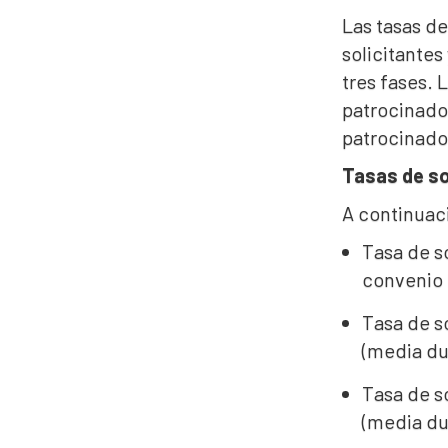
Las tasas de
solicitantes
tres fases. 
patrocinador
patrocinador
Tasas de so
A continuaci
Tasa de so
convenio 
Tasa de so
(media du
Tasa de so
(media du