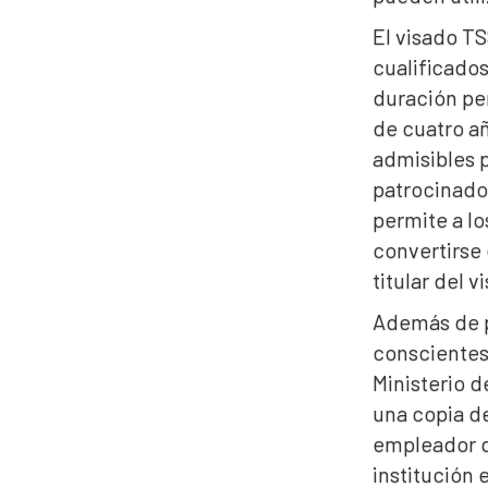
El visado TS
cualificado
duración pe
de cuatro añ
admisibles 
patrocinado
permite a lo
convertirse 
titular del 
Además de pr
conscientes
Ministerio d
una copia de
empleador qu
institución 