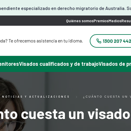
endiente especializado en derecho migratorio de Australia. S
Quiénes somos
Premios
Medios
Resu
da? Te ofrecemos asistencia en tu idioma.
1300 207 44
yuda? Ofrecemos asistencia en coreano.
problema? Podemos atenderle en japonés.
 ayuda? Ofrecemos atención en chino.
enitores
Visados cualificados y de trabajo
Visados de p
yuda con tu visado? Podemos ayudarte en
español.
frecemos asistencia en vietnamita.
NOTICIAS Y ACTUALIZACIONES
¿CUÁNTO CUESTA UN 
to cuesta un visad