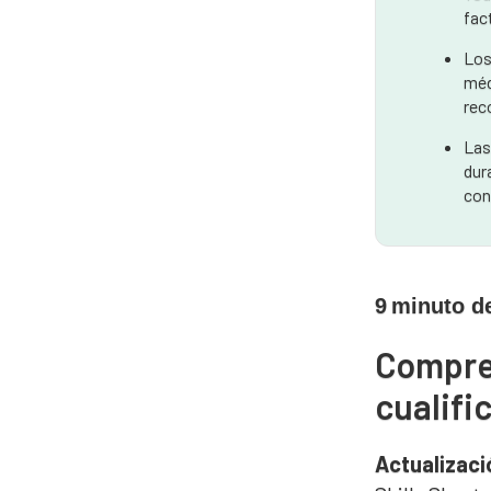
fac
Los
méd
rec
Las
dur
con
9
minuto de
Compren
cualifi
Actualizaci