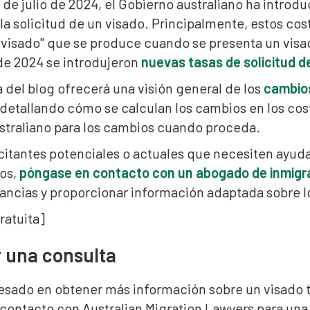
 1 de julio de 2024, el Gobierno australiano ha intro
la solicitud de un visado. Principalmente, estos cos
 visado" que se produce cuando se presenta un visad
o de 2024 se introdujeron
nuevas tasas de solicitud d
 del blog ofrecerá una visión general de los
cambios
 detallando cómo se calculan los cambios en los co
straliano para los cambios cuando proceda.
licitantes potenciales o actuales que necesiten ayu
os,
póngase en contacto con un abogado de inmigra
ancias y proporcionar información adaptada sobre lo
ratuita]
 una consulta
eresado en obtener más información sobre un visado 
contacto con Australian Migration Lawyers para una 