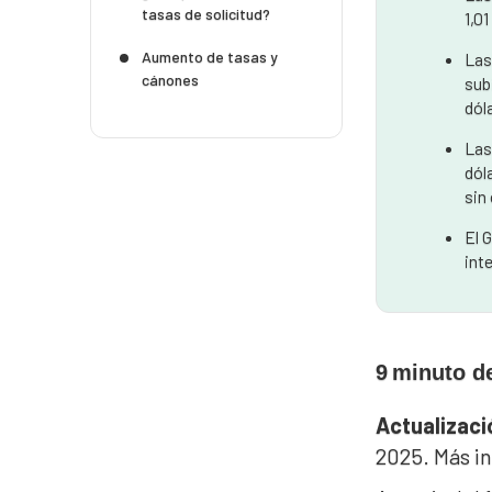
tasas de solicitud?
1,0
Aumento de tasas y
Las
cánones
sub
dól
Las
dól
sin
El 
int
9
minuto de
Actualizaci
2025. Más i