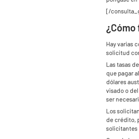
[/consulta_g
¿Cómo f
Hay varias c
solicitud c
Las tasas de
que pagar al
dólares aust
visado o del
ser necesari
Los solicita
de crédito, 
solicitantes