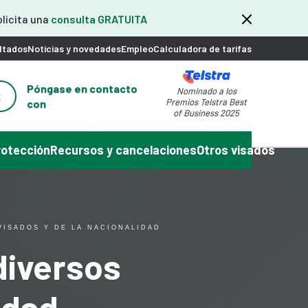
olicita una
consulta GRATUITA
ltados
Noticias y novedades
Empleo
Calculadora de tarifas
Póngase en contacto
Nominado a los
2
Premios Telstra Best
con
of Business 2025
rotección
Recursos y cancelaciones
Otros visados
VISADOS Y DE LA NACIONALIDAD
diversos
idad