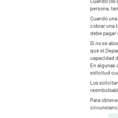
Cuando los s
persona, tam
Cuando una s
cobrar una t
debe pagar e
Si no se abo
que el Depar
capacidad de
En algunas 
solicitud cu
Los solicita
reembolsable
Para obtene
circunstanc