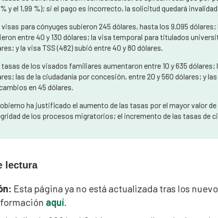
1 % y el 1,99 %); si el pago es incorrecto, la solicitud quedará invalid
 visas para cónyuges subieron 245 dólares, hasta los 9.095 dólares; 
ieron entre 40 y 130 dólares; la visa temporal para titulados universi
ares; y la visa TSS (482) subió entre 40 y 80 dólares.
 tasas de los visados familiares aumentaron entre 10 y 635 dólares; l
ares; las de la ciudadanía por concesión, entre 20 y 560 dólares; y l
 cambios en 45 dólares.
Gobierno ha justificado el aumento de las tasas por el mayor valor d
egridad de los procesos migratorios; el incremento de las tasas de c
 lectura
ón:
Esta página ya no está actualizada tras los nue
nformación
aquí
.