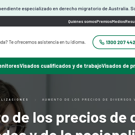
endiente especializado en derecho migratorio de Australia. S
Quiénes somos
Premios
Medios
Resu
da? Te ofrecemos asistencia en tu idioma.
1300 207 44
yuda? Ofrecemos asistencia en coreano.
problema? Podemos atenderle en japonés.
 ayuda? Ofrecemos atención en chino.
enitores
Visados cualificados y de trabajo
Visados de p
yuda con tu visado? Podemos ayudarte en
español.
frecemos asistencia en vietnamita.
ALIZACIONES
AUMENTO DE LOS PRECIOS DE DIVERSOS 
 de los precios de 
ados y de la nacional