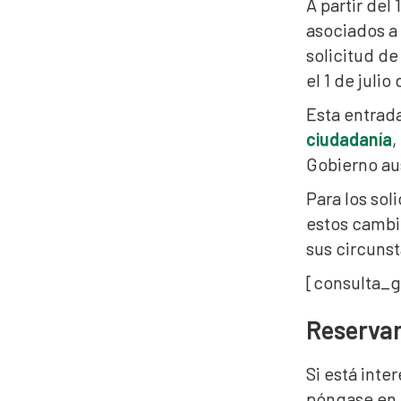
A partir del
asociados a 
solicitud de
el 1 de juli
Esta entrada
ciudadanía
,
Gobierno au
Para los so
estos cambi
sus circunst
[consulta_g
Reservar
Si está int
póngase en 