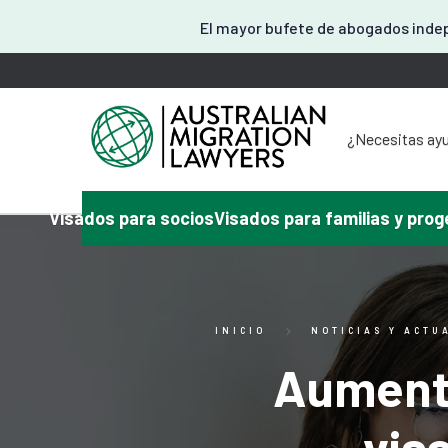
El mayor bufete de abogados indep
¿Necesitas ayu
¿Necesita a
¿Tiene algún 
¿Necesita
Visados para socios
Visados para familias y prog
¿Necesitas a
Aquí o
INICIO
NOTICIAS Y ACTU
Aumento
vis